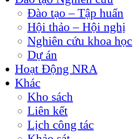
Đào tạo – Tập huấn
Hội thảo – Hội nghị
Nghiên cứu khoa học
Dự án
Hoạt Động NRA
Khác
Kho sách
Liên kết
Lịch công tác
Khảo sát