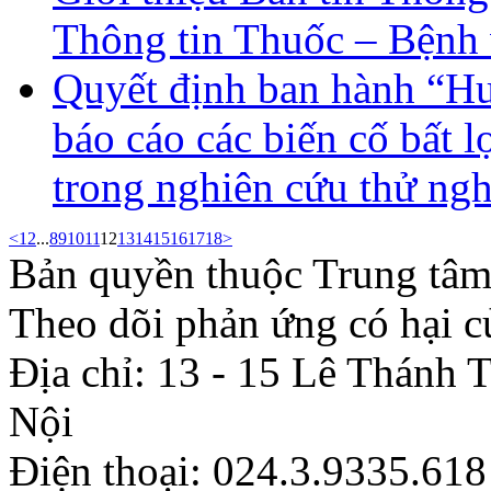
Thông tin Thuốc – Bệnh
Quyết định ban hành “Hướ
báo cáo các biến cố bất l
trong nghiên cứu thử ng
<
1
2
...
8
9
10
11
12
13
14
15
16
17
18
>
Bản quyền thuộc Trung tâm
Theo dõi phản ứng có hại c
Địa chỉ: 13 - 15 Lê Thánh
Nội
Điện thoại: 024.3.9335.618