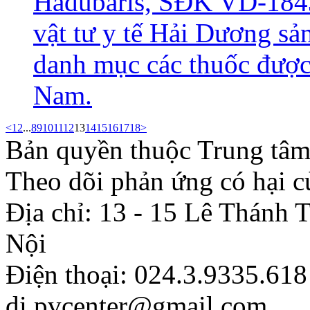
Hadubaris, SĐK VD-1843
vật tư y tế Hải Dương sả
danh mục các thuốc được 
Nam.
<
1
2
...
8
9
10
11
12
13
14
15
16
17
18
>
Bản quyền thuộc Trung tâm
Theo dõi phản ứng có hại c
Địa chỉ: 13 - 15 Lê Thánh
Nội
Điện thoại: 024.3.9335.618
di.pvcenter@gmail.com