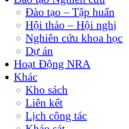
Đào tạo – Tập huấn
Hội thảo – Hội nghị
Nghiên cứu khoa học
Dự án
Hoạt Động NRA
Khác
Kho sách
Liên kết
Lịch công tác
Khảo sát