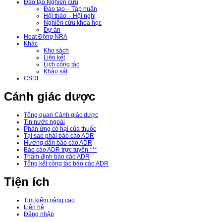
Đào tạo Nghiên cứu
Đào tạo – Tập huấn
Hội thảo – Hội nghị
Nghiên cứu khoa học
Dự án
Hoạt Động NRA
Khác
Kho sách
Liên kết
Lịch công tác
Khảo sát
CSDL
Cảnh giác dược
Tổng quan Cảnh giác dược
Tin nước ngoài
Phản ứng có hại của thuốc
Tại sao phải báo cáo ADR
Hướng dẫn báo cáo ADR
Báo cáo ADR trực tuyến ***
Thẩm định báo cáo ADR
Tổng kết công tác báo cáo ADR
Tiện ích
Tim kiếm nâng cao
Liên hệ
Đăng nhập