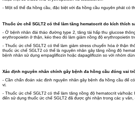
- Một số thể đa hồng cầu, đặc biệt với đa hồng cầu nguyên phát có t
Thuốc ức chế SGLT2 có thể làm tăng hematocrit do kích thích 
- Ở bệnh nhân đái tháo đường type 2, tăng tái hấp thu glucose thô
erythropoietin ở thận, kéo theo đó làm giảm nồng độ erythropoietin t
- Thuốc ức chế SGLT2 có thể làm giảm stress chuyển hóa ở thận thôn
thuốc ức chế SGLT2 có thể là nguyên nhân gây tăng nồng độ hematoc
bệnh nhân sử dụng empagliflozin hoặc dapagliflozin so với nhóm dùn
Xác định nguyên nhân chính gây bệnh đa hồng cầu đóng vai trò
- Cần chẩn đoán xác định nguyên nhân gây bệnh đa hồng cầu để có b
vị.
- Thuốc ức chế SGLT2 có thể làm tăng nồng độ hematocrit và/hoặc 
đến sử dụng thuốc ức chế SGLT2 đã được ghi nhận trong các y văn, 