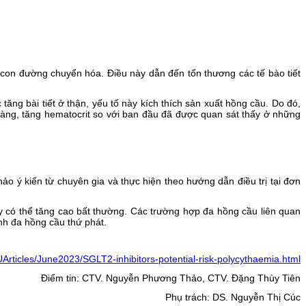
 con đường chuyển hóa. Điều này dẫn đến tổn thương các tế bào tiết
ng bài tiết ở thận, yếu tố này kích thích sản xuất hồng cầu. Do đó,
sàng, tăng hematocrit so với ban đầu đã được quan sát thấy ở những
 ý kiến từ chuyên gia và thực hiện theo hướng dẫn điều trị tại đơn
 có thể tăng cao bất thường. Các trường hợp đa hồng cầu liên quan
nh đa hồng cầu thứ phát.
Articles/June2023/SGLT2-inhibitors-potential-risk-polycythaemia.html
Điểm tin: CTV. Nguyễn Phương Thảo, CTV. Đặng Thùy Tiên
Phụ trách: DS. Nguyễn Thị Cúc