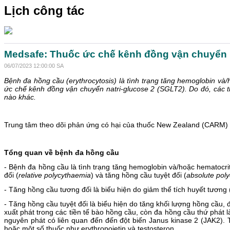
Lịch công tác
Medsafe: Thuốc ức chế kênh đồng vận chuyển n
06/07/2023 12:00:00 SA
Bệnh đa hồng cầu (erythrocytosis) là tình trạng tăng hemoglobin và
ức chế kênh đồng vận chuyển natri-glucose 2 (SGLT2).
Do đó, các 
nào khác.
Trung tâm theo dõi phản ứng có hại của thuốc New Zealand (CARM) 
Tổng quan về bệnh đa hồng cầu
- Bệnh đa hồng cầu là tình trạng tăng hemoglobin và/hoặc hematocr
đối (
relative polycythaemia
) và tăng hồng cầu tuyệt đối (
absolute pol
- Tăng hồng cầu tương đối là biểu hiện do giảm thể tích huyết tương
- Tăng hồng cầu tuyệt đối là biểu hiện do tăng khối lượng hồng cầu,
xuất phát trong các tiền tế bào hồng cầu, còn đa hồng cầu thứ phát 
nguyên phát có liên quan đến đến đột biến Janus kinase 2 (JAK2). Tr
hoặc một số thuốc như erythropoietin và testosteron.