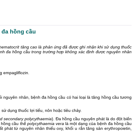
h đa hồng cầu
ematocrit tăng cao là phản ứng đã được ghi nhận khi sử dụng thuốc
ệnh đa hồng cầu trong trường hợp không xác định được nguyên nhân
 empagliflozin.
i nguyên nhân, bệnh đa hồng cầu có hai loại là tăng hồng cầu tương
ử dụng thuốc lợi tiểu, nôn hoặc tiêu chảy.
nd secondary polycythaemia
). Đa hồng cầu nguyên phát là do đột biến
a hồng cầu thể
polycythaemia vera
là một dạng của bệnh đa hồng cầu
t phát từ nguyên nhân thiếu oxy, khối u rắn tăng sản erythropoietin,