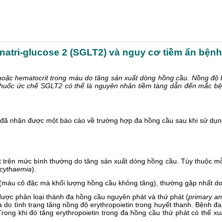
atri-glucose 2 (SGLT2) và nguy cơ tiềm ẩn bện
/hoặc hematocrit trong máu do tăng sản xuất dòng hồng cầu.
Nồng độ h
thuốc ức chế SGLT2 có thể là nguyên nhân tiềm tàng dẫn đến mắc b
đã nhận được một báo cáo về trường hợp đa hồng cầu sau khi sử dụng
it trên mức bình thường do tăng sản xuất dòng hồng cầu. Tùy thuộc mỗ
ycythaemia
).
 (máu cô đặc mà khối lượng hồng cầu không tăng), thường gặp nhất do s
 được phân loại thành đa hồng cầu nguyên phát và thứ phát (
primary a
là do tình trạng tăng nồng độ erythropoietin trong huyết thanh. Bệnh đ
ong khi đó tăng erythropoietin trong đa hồng cầu thứ phát có thể xuấ