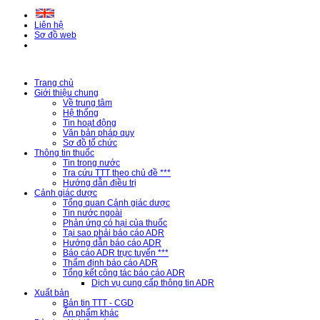
Liên hệ
Sơ đồ web
Trang chủ
Giới thiệu chung
Về trung tâm
Hệ thống
Tin hoạt động
Văn bản pháp quy
Sơ đồ tổ chức
Thông tin thuốc
Tin trong nước
Tra cứu TTT theo chủ đề ***
Hướng dẫn điều trị
Cảnh giác dược
Tổng quan Cảnh giác dược
Tin nước ngoài
Phản ứng có hại của thuốc
Tại sao phải báo cáo ADR
Hướng dẫn báo cáo ADR
Báo cáo ADR trực tuyến ***
Thẩm định báo cáo ADR
Tổng kết công tác báo cáo ADR
Dịch vụ cung cấp thông tin ADR
Xuất bản
Bản tin TTT - CGD
Ấn phẩm khác