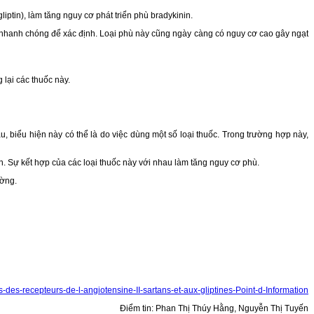
iptin), làm tăng nguy cơ phát triển phù bradykinin.
c nhanh chóng để xác định. Loại phù này cũng ngày càng có nguy cơ cao gây ngạt
lại các thuốc này.
biểu hiện này có thể là do việc dùng một số loại thuốc. Trong trường hợp này,
n. Sự kết hợp của các loại thuốc này với nhau làm tăng nguy cơ phù.
ường.
des-recepteurs-de-l-angiotensine-II-sartans-et-aux-gliptines-Point-d-Information
Điểm tin: Phan Thị Thúy Hằng, Nguyễn Thị Tuyến