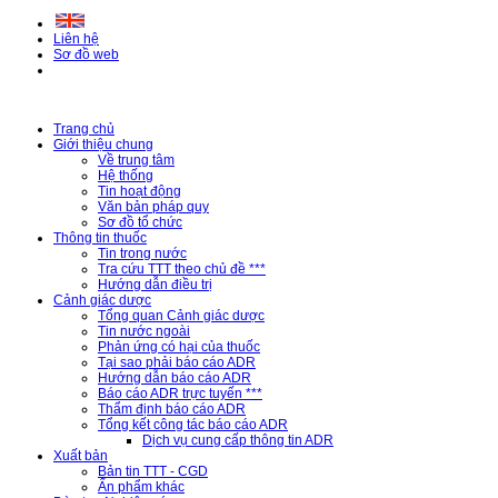
Liên hệ
Sơ đồ web
Trang chủ
Giới thiệu chung
Về trung tâm
Hệ thống
Tin hoạt động
Văn bản pháp quy
Sơ đồ tổ chức
Thông tin thuốc
Tin trong nước
Tra cứu TTT theo chủ đề ***
Hướng dẫn điều trị
Cảnh giác dược
Tổng quan Cảnh giác dược
Tin nước ngoài
Phản ứng có hại của thuốc
Tại sao phải báo cáo ADR
Hướng dẫn báo cáo ADR
Báo cáo ADR trực tuyến ***
Thẩm định báo cáo ADR
Tổng kết công tác báo cáo ADR
Dịch vụ cung cấp thông tin ADR
Xuất bản
Bản tin TTT - CGD
Ấn phẩm khác