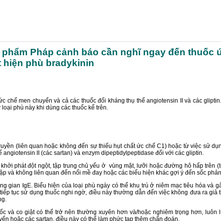
 phẩm Pháp cảnh báo cần nghĩ ngay đến thuốc ứ
ất hiện phù bradykinin
 chế men chuyển và cả các thuốc đối kháng thụ thể angiotensin II và các glipti
loại phù này khi dùng các thuốc kể trên.
ruyền (liên quan hoặc không đến sự thiếu hụt chất ức chế C1) hoặc từ việc sử dụng
ngiotensin II (các sartan) và enzym dipeptidylpeptidase đối với các gliptin.
khởi phát đột ngột, tập trung chủ yếu ở vùng mặt, lưỡi hoặc đường hô hấp trên
 và không liên quan đến nổi mề đay hoặc các biểu hiện khác gợi ý đến sốc phản vệ 
ung gian IgE. Biểu hiện của loại phù ngày có thể khu trú ở niêm mạc tiêu hóa và
 tiếp tục sử dụng thuốc nghi ngờ, điều này thường dẫn đến việc không đưa ra giả 
ng.
uốc và co giật có thể trở nên thường xuyên hơn và/hoặc nghiêm trọng hơn, luô
yển hoặc các sartan, điều này có thể làm phức tạp thêm chẩn đoán.