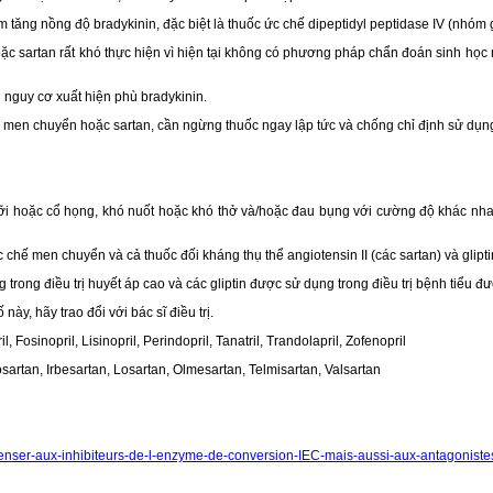
tăng nồng độ bradykinin, đặc biệt là thuốc ức chế dipeptidyl peptidase IV (nhóm gl
ặc sartan rất khó thực hiện vì hiện tại không có phương pháp chẩn đoán sinh họ
 nguy cơ xuất hiện phù bradykinin.
 men chuyển hoặc sartan, cần ngừng thuốc ngay lập tức và chống chỉ định sử dụng 
 hoặc cổ họng, khó nuốt hoặc khó thở và/hoặc đau bụng với cường độ khác nhau, 
ế men chuyển và cả thuốc đối kháng thụ thể angiotensin II (các sartan) và glipti
rong điều trị huyết áp cao và các gliptin được sử dụng trong điều trị bệnh tiểu đ
ày, hãy trao đổi với bác sĩ điều trị.
 Fosinopril, Lisinopril, Perindopril, Tanatril, Trandolapril, Zofenopril
osartan, Irbesartan, Losartan, Olmesartan, Telmisartan, Valsartan
enser-aux-inhibiteurs-de-l-enzyme-de-conversion-IEC-mais-aussi-aux-antagonistes-