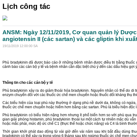
Lịch công tác
ANSM: Ngày 12/11/2019, Cơ quan quản lý Dược
angiotensin II (các sartan) và các gliptin khi xu
19/11/2019 12:00:00 SA
Phù bradykinin đã được báo cáo ở những bệnh nhân được điều trị bằng thuốc ức
cảnh báo các cán bộ y tế và bệnh nhân cần đặc biệt chú ý đến các dấu hiệu gợi ý 
Thông tin cho các cán bộ y tế
Phù bradykinin xảy ra do giảm thoái hóa bradykinin. Nguyên nhân có thể do di t
enzym chuyển đối với các thuốc ức chế men chuyển hoặc thuốc đối kháng thụ thể a
Các biểu hiện của loại phù này thường ở dạng phù nề dưới da, không có ngứa, 
thuốc ức chế men chuyển hoặc hiếm hơn bằng các sartan. Phù là biểu hiện độc lập
Phù bradykinin có biểu hiện nặng hơn nhưng ít phổ biến hơn so với phù qua tr
gian giải phóng histamin, phù bradykinin thoái lui một cách tự nhiên mặc dù vẫn
hoặc mắc phải, mức độ ức chế C1 (thực thể hoặc chức năng) và C4 là bình thườ
Thời gian khởi phát dao động từ vài giờ đến vài năm sau khi bắt đầu dùng th
bradykinin có thể xảy ra trong vòng 6 tháng sau khi ngừng thuốc ức chế men chu