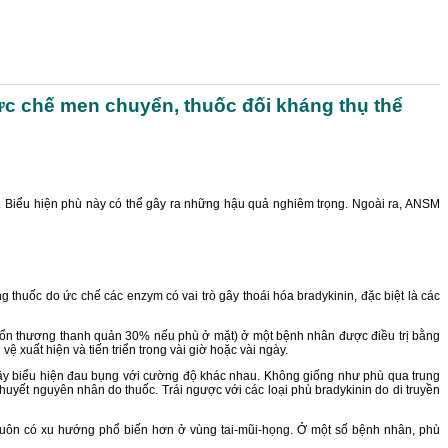
c chế men chuyển, thuốc đối kháng thụ thể
n. Biểu hiện phù này có thể gây ra những hậu quả nghiêm trọng. Ngoài ra, ANSM
 thuốc do ức chế các enzym có vai trò gây thoái hóa bradykinin, đặc biệt là các
 (tổn thương thanh quản 30% nếu phù ở mặt) ở một bệnh nhân được điều trị bằng
xuất hiện và tiến triển trong vài giờ hoặc vài ngày.
 gây biểu hiện đau bụng với cường độ khác nhau. Không giống như phù qua trung
thuyết nguyên nhân do thuốc. Trái ngược với các loại phù bradykinin do di truyền
n luôn có xu hướng phổ biến hơn ở vùng tai-mũi-họng. Ở một số bệnh nhân, phù