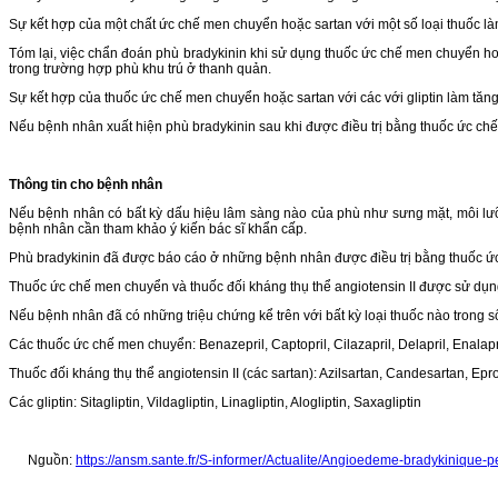
Sự kết hợp của một chất ức chế men chuyển hoặc sartan với một số loại thuốc làm 
Tóm lại, việc chẩn đoán phù bradykinin khi sử dụng thuốc ức chế men chuyển ho
trong trường hợp phù khu trú ở thanh quản.
Sự kết hợp của thuốc ức chế men chuyển hoặc sartan với các với gliptin làm tăng
Nếu bệnh nhân xuất hiện phù bradykinin sau khi được điều trị bằng thuốc ức chế
Thông tin cho bệnh nhân
Nếu bệnh nhân có bất kỳ dấu hiệu lâm sàng nào của phù như sưng mặt, môi lưỡi
bệnh nhân cần tham khảo ý kiến bác sĩ khẩn cấp.
Phù bradykinin đã được báo cáo ở những bệnh nhân được điều trị bằng thuốc ức ch
Thuốc ức chế men chuyển và thuốc đối kháng thụ thể angiotensin II được sử dụng t
Nếu bệnh nhân đã có những triệu chứng kể trên với bất kỳ loại thuốc nào trong số n
Các thuốc ức chế men chuyển: Benazepril, Captopril, Cilazapril, Delapril, Enalapril,
Thuốc đối kháng thụ thể angiotensin II (các sartan): Azilsartan, Candesartan, Epr
Các gliptin: Sitagliptin, Vildagliptin, Linagliptin, Alogliptin, Saxagliptin
Nguồn:
https://ansm.sante.fr/S-informer/Actualite/Angioedeme-bradykinique-p