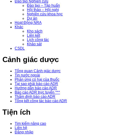
Đào tạo Nghiên cứu
Đào tạo – Tập huấn
Hội thảo – Hội nghị
Nghiên cứu khoa học
Dự án
Hoạt Động NRA
Khác
Kho sách
Liên kết
Lịch công tác
Khảo sát
CSDL
Cảnh giác dược
Tổng quan Cảnh giác dược
Tin nước ngoài
Phản ứng có hại của thuốc
Tại sao phải báo cáo ADR
Hướng dẫn báo cáo ADR
Báo cáo ADR trực tuyến ***
Thẩm định báo cáo ADR
Tổng kết công tác báo cáo ADR
Tiện ích
Tim kiếm nâng cao
Liên hệ
Đăng nhập