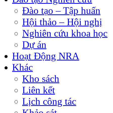
Đào tạo – Tập huấn
Hội thảo – Hội nghị
Nghiên cứu khoa học
Dự án
Hoạt Động NRA
Khác
Kho sách
Liên kết
Lịch công tác
Khảo sát