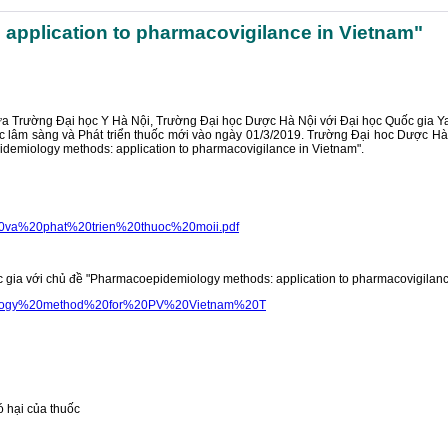
application to pharmacovigilance in Vietnam"
giữa Trường Đại học Y Hà Nội, Trường Đại học Dược Hà Nội với Đại học Quốc gia Y
c lâm sàng và Phát triển thuốc mới vào ngày 01/3/2019
. Trường Đại hoc Dược Hà
emiology methods: application to pharmacovigilance in Vietnam".
0va%20phat%20trien%20thuoc%20moii.pdf
gia với chủ đề "Pharmacoepidemiology methods: application to pharmacovigilance
emiology%20method%20for%20PV%20Vietnam%20T
 hại của thuốc