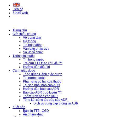
Liên hệ
Sơ đồ web
Trang chủ
Giới thiệu chung
Về trung tâm
Hệ thống
Tin hoạt động
Văn bản pháp quy
Sơ đồ tổ chức
Thông tin thuốc
Tin trong nước
Tra cứu TTT theo chủ đề ***
Hướng dẫn điều trị
Cảnh giác dược
Tổng quan Cảnh giác dược
Tin nước ngoài
Phản ứng có hại của thuốc
Tại sao phải báo cáo ADR
Hướng dẫn báo cáo ADR
Báo cáo ADR trực tuyến ***
Thẩm định báo cáo ADR
Tổng kết công tác báo cáo ADR
Dịch vụ cung cấp thông tin ADR
Xuất bản
Bản tin TTT - CGD
Ấn phẩm khác