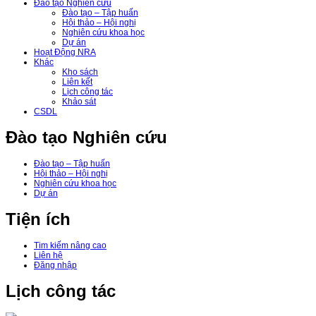
Đào tạo Nghiên cứu
Đào tạo – Tập huấn
Hội thảo – Hội nghị
Nghiên cứu khoa học
Dự án
Hoạt Động NRA
Khác
Kho sách
Liên kết
Lịch công tác
Khảo sát
CSDL
Đào tạo Nghiên cứu
Đào tạo – Tập huấn
Hội thảo – Hội nghị
Nghiên cứu khoa học
Dự án
Tiện ích
Tim kiếm nâng cao
Liên hệ
Đăng nhập
Lịch công tác