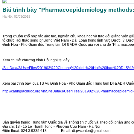
Bài trình bày "Pharmacoepidemiology methods: 
Hà Nội, 02/03/2019
Trong khuôn khổ hợp tác đào tạo, nghiên cứu khoa học và trao đổi giảng viên 
tổ chức Hội thảo song phương Việt Nam - Đài Loan trong lĩnh vực Dược lý, Dượ
Đình Hòa - Phó Giám đốc Trung tâm DI & ADR Quốc gia với chủ đề "Pharmacoepid
Xem chi tiết chương trình Hội nghị tại đây:
/SiteData/3/UserFiles/201903%20Chuong%20trinh%20Hoi%20thao%20DLS%2
Xem bài trình bày của TS Vũ Đình Hòa - Phó Giám đốc Trung tâm DI & ADR Quốc 
http://canhgiacduoc.org.vn/SiteData/3/UserFiles/201902%20Pharmacoepid
Bản quyền thuộc Trung tâm Quốc gia về Thông tin thuốc và Theo dõi phản ứng có
Địa chỉ: 13 - 15 Lê Thánh Tông - Phường Cửa Nam - Hà Nội
Điện thoại: 024.3.9335.618
Email: di.pvcenter@gmail.com