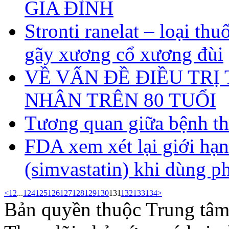
GIA ĐÌNH
Stronti ranelat – loại th
gãy xương cổ xương đùi
VỀ VẤN ĐỀ ĐIỀU TRỊ
NHÂN TRÊN 80 TUỔI
Tương quan giữa bệnh th
FDA xem xét lại giới hạn
(simvastatin) khi dùng p
<
1
2
...
124
125
126
127
128
129
130
131
132
133
134
>
Bản quyền thuộc Trung tâm