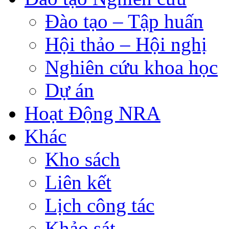
Đào tạo – Tập huấn
Hội thảo – Hội nghị
Nghiên cứu khoa học
Dự án
Hoạt Động NRA
Khác
Kho sách
Liên kết
Lịch công tác
Khảo sát