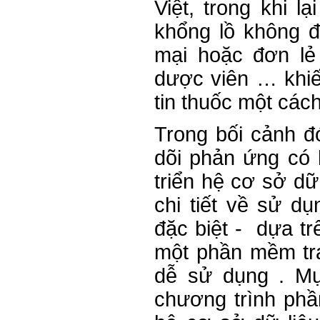
Việt, trong khi l
khổng lồ không 
mại hoặc đơn lẻ
dược viên … khiế
tin thuốc một cách
Trong bối cảnh đ
dõi phản ứng có h
triển hệ cơ sở dữ
chi tiết về sử d
đặc biệt - dựa t
một phần mềm tra 
dễ sử dụng . Mụ
chương trình phầ