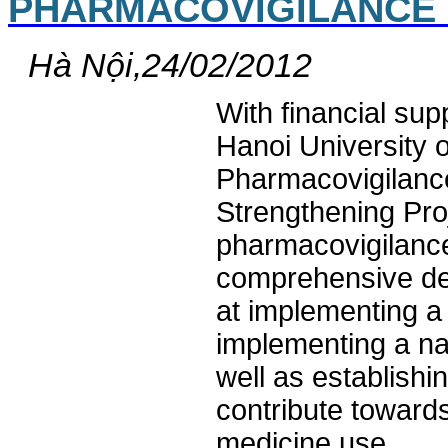
PHARMACOVIGILANCE 
Hà Nội,24/02/2012
With financial su
Hanoi University
Pharmacovigilanc
Strengthening Pro
pharmacovigilance
comprehensive de
at implementing a
implementing a na
well as establish
contribute towards
medicine use ...