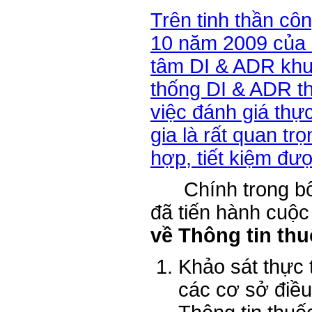
Trên tinh thần c
10 năm 2009 của Bộ
tâm DI & ADR khu
thống DI & ADR t
việc đánh giá th
gia là rất quan tr
hợp, tiết kiệm đư
Chính trong bối
đã tiến hành cuộc
về Thông tin th
Khảo sát thực 
các cơ sở điều 