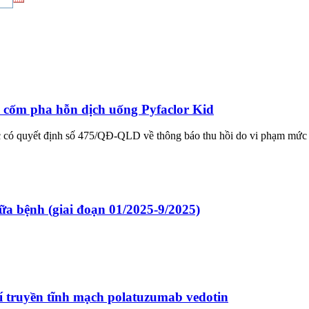
c cốm pha hỗn dịch uống Pyfaclor Kid
có quyết định số 475/QĐ-QLD về thông báo thu hồi do vi phạm mức độ
a bệnh (giai đoạn 01/2025-9/2025)
rí truyền tĩnh mạch polatuzumab vedotin