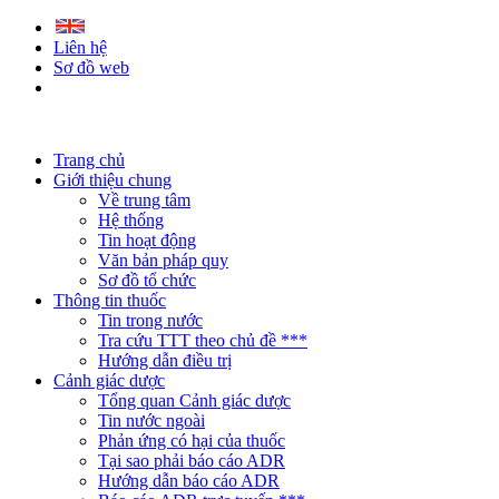
Liên hệ
Sơ đồ web
Trang chủ
Giới thiệu chung
Về trung tâm
Hệ thống
Tin hoạt động
Văn bản pháp quy
Sơ đồ tổ chức
Thông tin thuốc
Tin trong nước
Tra cứu TTT theo chủ đề ***
Hướng dẫn điều trị
Cảnh giác dược
Tổng quan Cảnh giác dược
Tin nước ngoài
Phản ứng có hại của thuốc
Tại sao phải báo cáo ADR
Hướng dẫn báo cáo ADR