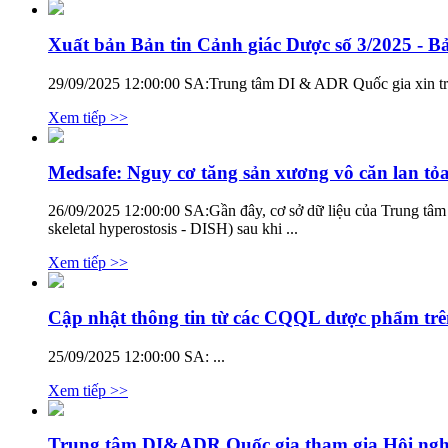
Xuất bản Bản tin Cảnh giác Dược số 3/2025 - Bả
29/09/2025 12:00:00 SA:
Trung tâm DI & ADR Quốc gia xin trâ
Xem tiếp >>
Medsafe: Nguy cơ tăng sản xương vô căn lan tỏa
26/09/2025 12:00:00 SA:
Gần đây, cơ sở dữ liệu của Trung tâ
skeletal hyperostosis - DISH) sau khi ...
Xem tiếp >>
Cập nhật thông tin từ các CQQL dược phẩm trên 
25/09/2025 12:00:00 SA:
...
Xem tiếp >>
Trung tâm DI&ADR Quốc gia tham gia Hội ngh