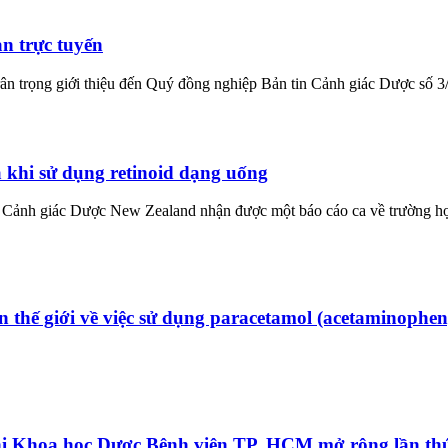
n trực tuyến
n trọng giới thiệu đến Quý đồng nghiệp Bản tin Cảnh giác Dược số 3/
 khi sử dụng retinoid dạng uống
m Cảnh giác Dược New Zealand nhận được một báo cáo ca về trường hợp
thế giới về việc sử dụng paracetamol (acetaminophen
ị Khoa học Dược Bệnh viện TP. HCM mở rộng lần t