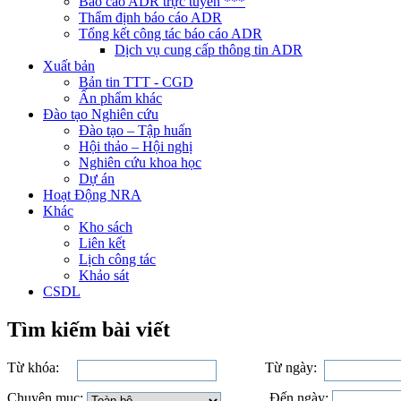
Báo cáo ADR trực tuyến ***
Thẩm định báo cáo ADR
Tổng kết công tác báo cáo ADR
Dịch vụ cung cấp thông tin ADR
Xuất bản
Bản tin TTT - CGD
Ấn phẩm khác
Đào tạo Nghiên cứu
Đào tạo – Tập huấn
Hội thảo – Hội nghị
Nghiên cứu khoa học
Dự án
Hoạt Động NRA
Khác
Kho sách
Liên kết
Lịch công tác
Khảo sát
CSDL
Tìm kiếm bài viết
Từ khóa:
Từ ngày:
Chuyên mục:
Đến ngày: