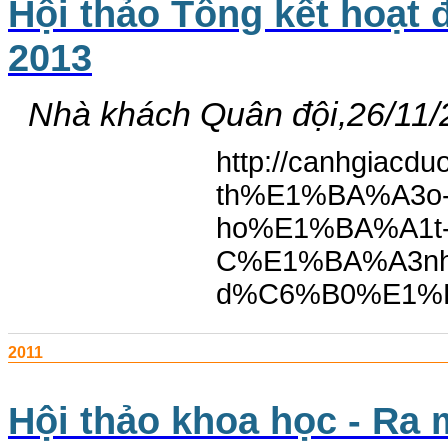
Hội thảo Tổng kết hoạt
2013
Nhà khách Quân đội,26/11/
http://canhgiac
th%E1%BA%A3o
ho%E1%BA%A1t
C%E1%BA%A3nh
d%C6%B0%E1%B
2011
Hội thảo khoa học - Ra 