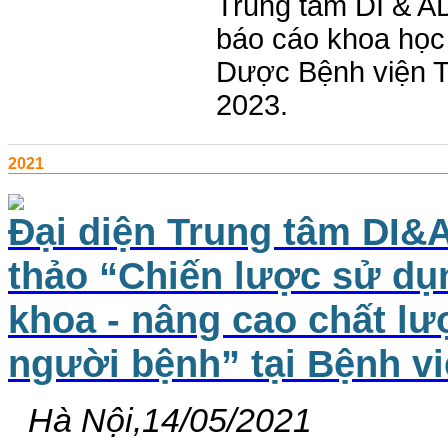
Trung tâm DI & AD
báo cáo khoa học 
Dược Bệnh viện TP
2023.
2021
Đại diện Trung tâm DI&
thảo “Chiến lược sử dụ
khoa - nâng cao chất l
người bệnh” tại Bệnh v
Hà Nội,14/05/2021