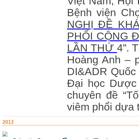
Việt Nam, Hội
Bệnh viện Chợ
NGHỊ ĐỀ KH
PHỔI CỘNG Đ
LẦN THỨ
4”.
T
Hoàng Anh – ph
DI&ADR Quốc g
Đại học Dược 
chuyên đề “Tố
viêm phổi dựa 
2013