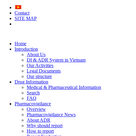
Contact
SITE MAP
Home
Introduction
About Us
DI & ADR System in Vietnam
Our Activities
Legal Documents
Our structure
Drug Information
Medical & Pharmaceutical Information
Search
FAQ
Pharmacovigilance
Overview
Pharmacovigilance News
About ADR
Why should report
How to report