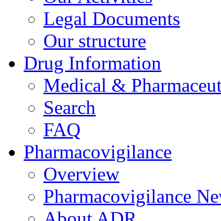
Legal Documents
Our structure
Drug Information
Medical & Pharmaceuti
Search
FAQ
Pharmacovigilance
Overview
Pharmacovigilance N
About ADR