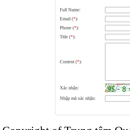
Full Name:
Email (
*
)
:
Phone (
*
)
:
Title (
*
)
:
Content (
*
)
:
Xác nhận:
Nhập mã xác nhận: