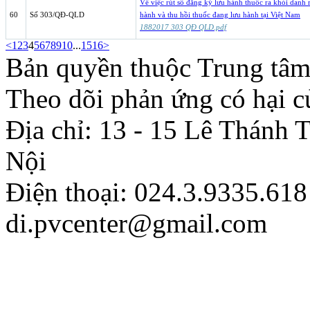
Về việc rút số đăng ký lưu hành thuốc ra khỏi danh 
60
Số 303/QĐ-QLD
hành và thu hồi thuốc đang lưu hành tại Việt Nam
1882017 303 QĐ QLD.pdf
<
1
2
3
4
5
6
7
8
9
10
...
15
16
>
Bản quyền thuộc Trung tâm
Theo dõi phản ứng có hại c
Địa chỉ: 13 - 15 Lê Thánh
Nội
Điện thoại: 024.3.9335.618
di.pvcenter@gmail.com