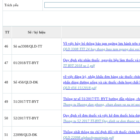
Trích yếu
TT
Số / ký hiệu
Về việc hủy bỏ thông báo tạm ngừng lưu hành trên 
46
Sô m3308/QLD-TT
QLD 3308 TTT 24 huy thong bao tam ngung doi voi 
Quy định ghi nhãn thuốc, nguyên liệu làm thuốc và
47
01/2018/TT-BYT
TT BYT 2018 so 1.pdf
về việc đăng ký, nhập khẩu đơn hàng các thuốc chứa
48
Số 456/QLD-ĐK
phẩn dùng đường uống và các thuốc chứa hoạt chất 
QLD 456 1512018.pdf
Thông tư số 51/2017/TT- BYT hướng dẫn phòng, chẩ
49
51/2017/TT-BYT
Thong tu Huong dan phong, chan doan va xu tri soc
Quy định về đơn thuốc và việc kê đơn thuốc hóa dược
50
52/2017/TT-BYT
Thong tu 52 2017 TT-BYT Quy dinh ve don thuoc va vi
Thống nhất thông tin chỉ định đối với thuốc chứa 
51
22098/QLD-ĐK
QLD 22098 alphachymotripsin.pdf