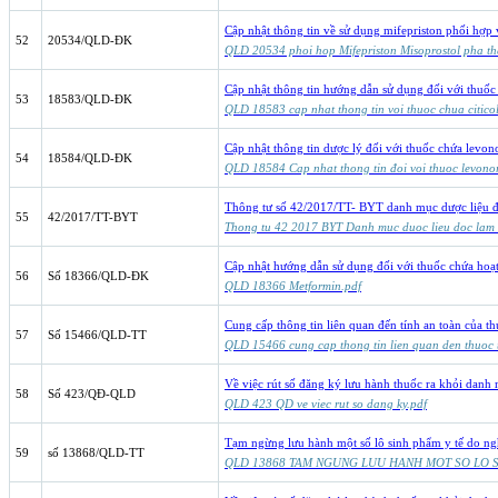
Cập nhật thông tin về sử dụng mifepriston phối hợp 
52
20534/QLD-ĐK
QLD 20534 phoi hop Mifepriston Misoprostol pha th
Cập nhật thông tin hướng dẫn sử dụng đối với thuốc
53
18583/QLD-ĐK
QLD 18583 cap nhat thong tin voi thuoc chua citico
Cập nhật thông tin dược lý đối với thuốc chứa levono
54
18584/QLD-ĐK
QLD 18584 Cap nhat thong tin đoi voi thuoc levonorg
Thông tư số 42/2017/TT- BYT danh mục dược liệu đ
55
42/2017/TT-BYT
Thong tu 42 2017 BYT Danh muc duoc lieu doc lam 
Cập nhật hướng dẫn sử dụng đối với thuốc chứa hoạt 
56
Số 18366/QLD-ĐK
QLD 18366 Metformin.pdf
Cung cấp thông tin liên quan đến tính an toàn của t
57
Số 15466/QLD-TT
QLD 15466 cung cap thong tin lien quan den thuoc t
Về việc rút số đăng ký lưu hành thuốc ra khỏi danh 
58
Số 423/QĐ-QLD
QLD 423 QD ve viec rut so dang ky.pdf
Tạm ngừng lưu hành một số lô sinh phẩm y tế do n
59
số 13868/QLD-TT
QLD 13868 TAM NGUNG LUU HANH MOT SO LO 