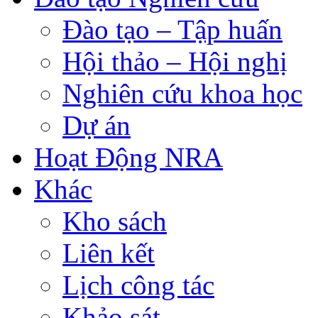
Đào tạo – Tập huấn
Hội thảo – Hội nghị
Nghiên cứu khoa học
Dự án
Hoạt Động NRA
Khác
Kho sách
Liên kết
Lịch công tác
Khảo sát