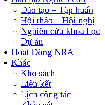
Đào tạo – Tập huấn
Hội thảo – Hội nghị
Nghiên cứu khoa học
Dự án
Hoạt Động NRA
Khác
Kho sách
Liên kết
Lịch công tác
Khảo sát