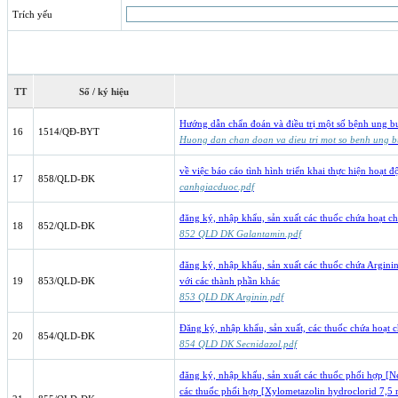
Trích yếu
TT
Số / ký hiệu
Hướng dẫn chẩn đoán và điều trị một số bệnh ung b
16
1514/QĐ-BYT
Huong dan chan doan va dieu tri mot so benh ung b
về việc báo cáo tình hình triển khai thực hiện hoạt 
17
858/QLD-ĐK
canhgiacduoc.pdf
đăng ký, nhập khẩu, sản xuất các thuốc chứa hoạt c
18
852/QLD-ĐK
852 QLD DK Galantamin.pdf
đăng ký, nhập khẩu, sản xuất các thuốc chứa Argini
19
853/QLD-ĐK
với các thành phần khác
853 QLD DK Arginin.pdf
Đăng ký, nhập khẩu, sản xuất, các thuốc chứa hoạt 
20
854/QLD-ĐK
854 QLD DK Secnidazol.pdf
đăng ký, nhập khấu, sản xuất các thuốc phối hợp [
các thuốc phối hợp [Xylometazolin hydroclorid 7,