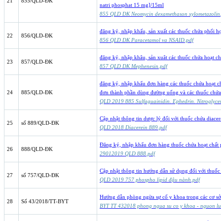
21
855/QLD-ĐK
natri phosphat 15 mg]/15ml
855 QLD DK Neomycin dexamethason xylometazolin
đăng ký, nhập khấu, sản xuất các thuốc chứa phối 
22
856/QLD-ĐK
856 QLD DK Paracetamol va NSAID.pdf
đăng ký, nhập khâu, sản xuât các thuốc chứa hoạt c
23
857/QLD-ĐK
857 QLD DK Mephenesin.pdf
đăng ký, nhập khẩu đơn hàng các thuốc chứa hoạt c
24
885/QLD-ĐK
đơn thành phần dùng đường uống và các thuốc chứa
QLD 2019 885 Sulfaguainidin. Ephedrin. Nitroglyce
Cập nhật thông tin dược lý đối với thuốc chứa diacer
25
số 889/QLD-ĐK
QLD 2018 Diacerein 889.pdf
Đăng ký, nhập khẩu đơn hàng thuốc chứa hoạt chất 
26
888/QLD-ĐK
29012019 QLD 888.pdf
Cập nhật thông tin hướng dẫn sử dụng đối với thuố
27
số 757/QLD-ĐK
QLD 2019 757 phospho lipid đậu nành.pdf
Hướng dẫn phòng ngừa sự cố y khoa trong các cơ s
28
Số 43/2018/TT-BYT
BYT TT 432018 phong ngua su co y khoa - nguon lua