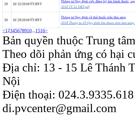
Thông tư Quy định việc đăng ký lưu hành thuốc, ng
29
Số 32/2018/TT-BYT
2018 TT 32 DKT.pdf
Thông tư Quy định về thử thuốc trên lâm sàng
30
Số 29/2018/TT-BYT
2018 Thong tu 29 Quy dinh thu thuoc tren lam san
<
1
2
3
4
5
6
7
8
9
10
...
15
16
>
Bản quyền thuộc Trung tâm
Theo dõi phản ứng có hại c
Địa chỉ: 13 - 15 Lê Thánh
Nội
Điện thoại: 024.3.9335.618
di.pvcenter@gmail.com