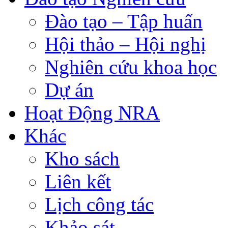
Đào tạo – Tập huấn
Hội thảo – Hội nghị
Nghiên cứu khoa học
Dự án
Hoạt Động NRA
Khác
Kho sách
Liên kết
Lịch công tác
Khảo sát