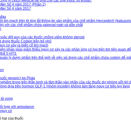
ông ty Letco Medical để pha chế các loại thuốc vô khuẩn.
tter Số 4 năm 2017 (Phần 2)
etter Số 4 năm 2017
 đau
i tim mạch trên tờ tóm tắt thông tin sản phẩm của chế phẩm Herceptin® (tratuzum
kỳ với các chế phẩm chứa valproat natri và dẫn chất
)
 hoặc đột quỵ của các thuốc chống viêm không steroid
ử dụng thuốc Codein trên trẻ nhỏ
uy cơ xảy ra biến cố tim mạch
pháp giúp giảm thiểu nguy cơ xảy ra các phản ứng có hại trên tim liên quan đến
 thể 5-HT3.
uản lý dược phẩm trên thế giới về việc sử dụng các chế phẩm chứa codein để giả
lon
huốc generic) tại Pháp
nghiêm trọng trên thần kinh và tâm thần vào nhãn của các thuốc dự phòng sốt rét 
ường dựa trên hormon GLP-1 (nhóm incretin) không làm tăng nguy cơ trên tụy tạng
 tử vong
phối hợp với amiodaron
 nguy cơ
 hại của thuốc