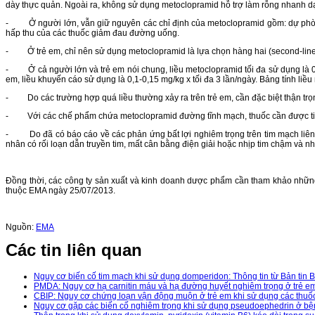
dày thực quản. Ngoài ra, không sử dụng metoclopramid hỗ trợ làm rỗng nhanh dạ
- Ở người lớn, vẫn giữ nguyên các chỉ định của metoclopramid gồm: dự phòng n
hấp thu của các thuốc giảm đau đường uống.
- Ở trẻ em, chỉ nên sử dụng metoclopramid là lựa chọn hàng hai (second-line) 
- Ở cả người lớn và trẻ em nói chung, liều metoclopramid tối đa sử dụng là 0,5
em, liều khuyến cáo sử dụng là 0,1-0,15 mg/kg x tối đa 3 lần/ngày. Bảng tính l
- Do các trường hợp quá liều thường xảy ra trên trẻ em, cần đặc biệt thận trọn
- Với các chế phẩm chứa metoclopramid đường tĩnh mạch, thuốc cần được tiêm t
- Do đã có báo cáo về các phản ứng bất lợi nghiêm trọng trên tim mạch liên 
nhân có rối loạn dẫn truyền tim, mất cân bằng điện giải hoặc nhịp tim chậm và
Đồng thời, các công ty sản xuất và kinh doanh dược phẩm cần tham khảo những
thuộc EMA ngày 25/07/2013.
Nguồn:
EMA
Các tin liên quan
Nguy cơ biến cố tim mạch khi sử dụng domperidon: Thông tin từ Bản tin B
PMDA: Nguy cơ hạ carnitin máu và hạ đường huyết nghiêm trọng ở trẻ em k
CBIP: Nguy cơ chứng loạn vận động muộn ở trẻ em khi sử dụng các thuố
Nguy cơ gặp các biến cố nghiêm trọng khi sử dụng pseudoephedrin ở bệ