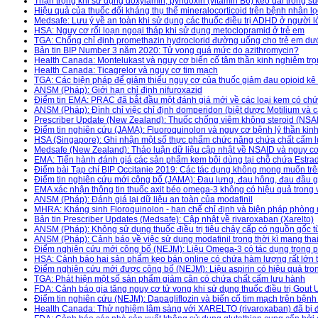
Thận trọng khi sử dụng doxylamin, pyridoxin (vitamin B6) kéo dài trong suố
Hiệu quả của thuốc đối kháng thụ thể mineralocorticoid trên bệnh nhân lọ
Medsafe: Lưu ý về an toàn khi sử dụng các thuốc điều trị ADHD ở người l
HSA: Nguy cơ rối loạn ngoại tháp khi sử dụng metoclopramid ở trẻ em
TGA: Chống chỉ định promethazin hydroclorid đường uống cho trẻ em dướ
Bản tin BIP Number 3 năm 2020: Tử vong quá mức do azithromycin?
Health Canada: Montelukast và nguy cơ biến cố tâm thần kinh nghiêm tr
Health Canada: Ticagrelor và nguy cơ tim mạch
TGA: Các biện pháp để giảm thiểu nguy cơ của thuốc giảm đau opioid kê
ANSM (Pháp): Giới hạn chỉ định nifuroxazid
Điểm tin EMA: PRAC đã bắt đầu một đánh giá mới về các loại kem có chứa
ANSM (Pháp): Đình chỉ việc chỉ định domperidon (biệt dược Motilium và c
Prescriber Update (New Zealand): Thuốc chống viêm không steroid (NSA
Điểm tin nghiên cứu (JAMA): Fluoroquinolon và nguy cơ bệnh lý thần kin
HSA (Singapore): Ghi nhận một số thực phẩm chức năng chứa chất cấm l
Medsafe (New Zealand): Thảo luận dữ liệu cập nhật về NSAID và nguy c
EMA: Tiến hành đánh giá các sản phẩm kem bôi dùng tại chỗ chứa Estrad
Điểm bài Tạp chí BIP Occitanie 2019: Các tác dụng không mong muốn trê
Điểm tin nghiên cứu mới công bố (JAMA): Đau lưng, đau hông, đau đầu g
EMA xác nhận thông tin thuốc axit béo omega-3 không có hiệu quả trong
ANSM (Pháp): Đánh giá lại dữ liệu an toàn của modafinil
MHRA: Kháng sinh Floroquinolon - hạn chế chỉ định và biện pháp phòng n
Bản tin Prescriber Updates (Medsafe): Cập nhật về rivaroxaban (Xarelto)
ANSM (Pháp): Không sử dụng thuốc điều trị tiêu chảy cấp có nguồn gốc từ 
ANSM (Pháp): Cảnh báo về việc sử dụng modafinil trong thời kì mang tha
Điểm nghiên cứu mới công bố (NEJM): Liệu Omega-3 có tác dụng trong 
HSA: Cảnh báo hai sản phẩm kẹo bán online có chứa hàm lượng rất lớn t
Điểm nghiên cứu mới được công bố (NEJM): Liệu aspirin có hiệu quả tro
TGA: Phát hiện một số sản phẩm giảm cân có chứa chất cấm lưu hành
FDA: Cảnh báo gia tăng nguy cơ tử vong khi sử dụng thuốc điều trị Gout U
Điểm tin nghiên cứu (NEJM): Dapagliflozin và biến cố tim mạch trên bệnh
Health Canada: Thử nghiệm lâm sàng với XARELTO (rivaroxaban) đã bị đ