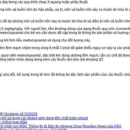
 dày trong các quy trình chụp X-quang hoặc phẫu thuật.
ôn và buồn nôn do hậu phẫu, xạ trị, nôn và buồn nôn xảy ra muộn do hóa trị và
để dự phòng nôn và buồn nôn xảy ra muộn do hóa trị và điều trị nôn và buồn nôn 
 mg/kg/ngày. Với người lớn, liều thường dùng của dạng thuốc quy ước (conventiona
iều metoclopramid cho trẻ em cần được đề cập trong tờ thông tin sản phẩm và hướng
g khi tính liều metoclopramid sử dụng cho đối tượng này.
ĩnh mạch chậm trong vòng ít nhất 3 phút để giảm thiểu nguy cơ xảy ra các phản
quan đến metoclopramid, đặc biệt khi dùng đường tĩnh mạch; cần có chế độ theo 
 những bệnh nhân đang dùng kèm các thuốc làm kéo dài khoảng QT.
 sửa đổi, bổ sung trong tờ tóm tắt thông tin đặc tính sản phẩm của các thuốc
IP Occitanie số 02/2026
hi sử dụng các kháng sinh dạng tiền chất ester pivoxil
c chống loạn thần
nh nhân suy thận: Thông tin từ Bản tin Adverse Drug Reaction News của HSA