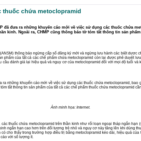
c thuốc chứa metoclopramid
HMP đã đưa ra những khuyến cáo mới về việc sử dụng các thuốc chứa met
thần kinh. Ngoài ra, CHMP cũng thông báo tờ tóm tắt thông tin sản phẩ
ANSM) thông báo ngừng cấp số đăng ký mới và ngừng lưu hành các biệt dược chứa
h sản phẩm của tất cả các chế phẩm chứa metoclopramid còn lại được phê duyệt lư
 đánh giá lại hiệu quả và nguy cơ của metoclopramid đối với mọi độ tuổi và k
a ra những khuyến cáo mới về việc sử dụng các thuốc chứa metoclopramid, bao gồ
ờ tóm tắt thông tin sản phẩm của tất cả các chế phẩm thuốc chứa metoclopramid 
Ảnh minh họa: Internet.
ác thuốc chứa metoclopramid trên thần kinh như rối loạn ngoại tháp ngắn hạn (sh
 kinh ngắn hạn cao hơn trên đối tượng trẻ nhỏ và nguy cơ này tăng lên khi dùng th
ó cho thấy trong trường hợp điều trị bằng metoclopramid kéo dài, hiệu quả của 
cáo với số lượng ít.