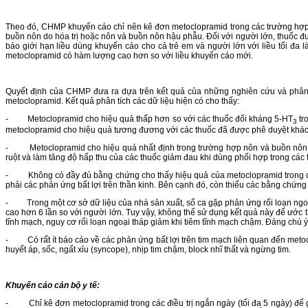
Theo đó, CHMP khuyến cáo chỉ nên kê đơn metoclopramid trong các trường hợp điề
buồn nôn do hóa trị hoặc nôn và buồn nôn hậu phẫu. Đối với người lớn, thuốc đư
báo giới hạn liều dùng khuyến cáo cho cả trẻ em và người lớn với liều tối đa 
metoclopramid có hàm lượng cao hơn so với liều khuyến cáo mới.
Quyết định của CHMP đưa ra dựa trên kết quả của những nghiên cứu và phân 
metoclopramid. Kết quả phân tích các dữ liệu hiện có cho thấy:
- Metoclopramid cho hiệu quả thấp hơn so với các thuốc đối kháng 5-HT
tr
3
metoclopramid cho hiệu quả tương đương với các thuốc đã được phê duyệt khác
- Metoclopramid cho hiệu quả nhất định trong trường hợp nôn và buồn nôn do
ruột và làm tăng độ hấp thu của các thuốc giảm đau khi dùng phối hợp trong các 
- Không có đầy đủ bằng chứng cho thấy hiệu quả của metoclopramid trong các t
phải các phản ứng bất lợi trên thần kinh. Bên cạnh đó, còn thiếu các bằng chứn
- Trong một cơ sở dữ liệu của nhà sản xuất, số ca gặp phản ứng rối loạn ngoại
cao hơn 6 lần so với người lớn. Tuy vậy, không thể sử dụng kết quả này để ước 
tĩnh mạch, nguy cơ rối loạn ngoại tháp giảm khi tiêm tĩnh mạch chậm. Đáng chú ý
- Có rất ít báo cáo về các phản ứng bất lợi trên tim mạch liên quan đến met
huyết áp, sốc, ngất xỉu (syncope), nhịp tim chậm, block nhĩ thất và ngừng tim.
Khuyến cáo cán bộ y tế:
- Chỉ kê đơn metoclopramid trong các điều trị ngắn ngày (tối đa 5 ngày) để giả