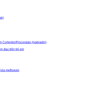
ab)
 Corlentor/Procoralan (ivabradin)
m đau trên trẻ em
chứa mefloquin