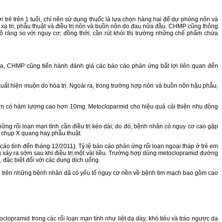
 trẻ trên 1 tuổi, chỉ nên sử dụng thuốc là lựa chọn hàng hai để dự phòng nôn và
 xạ trị, phẫu thuật và điều trị nôn và buồn nôn do đau nửa đầu. CHMP cũng thông
rõ ràng so với nguy cơ; đồng thời, cần rút khỏi thị trường những chế phẩm chứa
a, CHMP cũng tiến hành đánh giá các báo cáo phản ứng bất lợi liên quan đến
 xuất hiện muộn do hóa trị. Ngoài ra, trong trường hợp nôn và buồn nôn hậu phẫu,
ẩm có hàm lượng cao hơn 10mg. Metocloparmid cho hiệu quả cải thiện nhu động
g rối loạn mạn tính cần điều trị kéo dài; do đó, bệnh nhân có nguy cơ cao gặp
h chụp X quang hay phẫu thuật.
o tính đến tháng 12/2011). Tỷ lệ báo cáo phản ứng rối loạn ngoại tháp ở trẻ em
g xảy ra sớm sau khi điều trị một vài liều. Trường hợp dùng metoclopramid đường
 đặc biệt đối với các dung dịch uống.
h trên những bệnh nhân đã có yếu tố nguy cơ nền về bệnh tim mạch bao gồm cao
lopramid trong các rối loạn mạn tính như liệt dạ dày, khó tiêu và trào ngược dạ