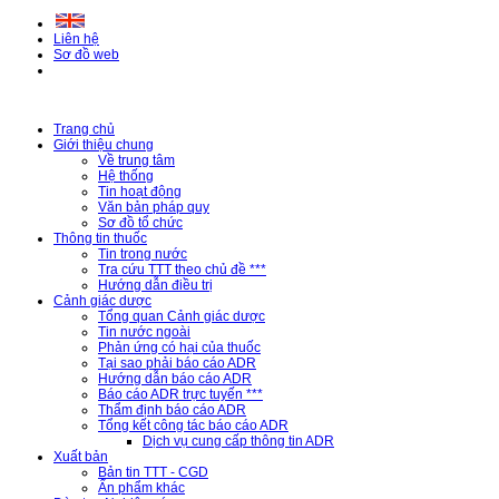
Liên hệ
Sơ đồ web
Trang chủ
Giới thiệu chung
Về trung tâm
Hệ thống
Tin hoạt động
Văn bản pháp quy
Sơ đồ tổ chức
Thông tin thuốc
Tin trong nước
Tra cứu TTT theo chủ đề ***
Hướng dẫn điều trị
Cảnh giác dược
Tổng quan Cảnh giác dược
Tin nước ngoài
Phản ứng có hại của thuốc
Tại sao phải báo cáo ADR
Hướng dẫn báo cáo ADR
Báo cáo ADR trực tuyến ***
Thẩm định báo cáo ADR
Tổng kết công tác báo cáo ADR
Dịch vụ cung cấp thông tin ADR
Xuất bản
Bản tin TTT - CGD
Ấn phẩm khác