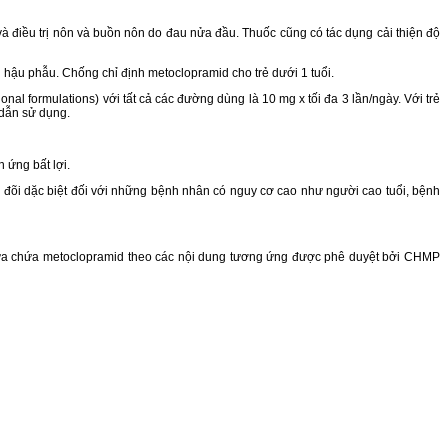
 điều trị nôn và buồn nôn do đau nửa đầu. Thuốc cũng có tác dụng cải thiện độ
hậu phẫu. Chống chỉ định metoclopramid cho trẻ dưới 1 tuổi.
l formulations) với tất cả các đường dùng là 10 mg x tối đa 3 lần/ngày. Với trẻ
 dẫn sử dụng.
 ứng bất lợi.
đõi dặc biệt đối với những bệnh nhân có nguy cơ cao như người cao tuổi, bệnh
 chứa chứa metoclopramid theo các nội dung tương ứng được phê duyệt bởi CHMP