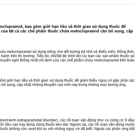
oclopramid, bao gồm giới hạn liều và thời gian sử dụng thuốc để
m của tất cả các chế phẩm thuốc chứa metoclopramid cần bổ sung, cập
 metoclopramid sử dụng riêng cho đối tượng trẻ nhỏ và thiếu niên. Đồng thời,
u hành trên thị trường. Tiếp đó, ANSM đệ trình lên Ủy ban các sản phẩm thuốc sử
huyến nghị thống nhất chỉ định của các chế phẩm chứa metoclopramid trên toàn
m giới hạn liều và thời gian sử dụng thuốc để giảm thiểu nguy cơ gặp phải các
cần bổ sung, cập nhật những khuyến cáo mới này trong những mục tương ứng.
ort-term extrapyramidal disorder), các rối loạn vận động như co cứng cơ ở đầu
uốc liều cao hay dùng dùng thuốc kéo dài. Ngược lại, các rối loạn vận động muộn
thuốc không còn vượt trội so với những nguy cơ đã biết. Ngoài các phản ứng bất