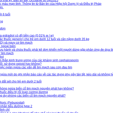
t thai kỳ: Bản tin BIP Occitanie số 04/2025
c máu mạn tính: Thông tin từ Bản tin của Hiệp hội Dược lý và Điều trị Pháp
ớn.
i 6 tuổi
ọng
 đơn
 estradiol có độ bền cao (0,01% w / w)
ác thuốc generic) cho trẻ em dưới 12 tuổi và cân nặng dưới 35 kg
ID) và nguy cơ tim mạch
h ngoại biên
ưu hành và chứa thuốc phải kê đơn khiến một người dùng gặp phản ứng đe dọa t
ơ tim mạch
iol
n thần kinh trung ương của các kháng sinh cephalosporin
ối: sử dụng opioid hay không?
 việc ngăn ngừa các vấn đề tim mạch sau cơn đau tim
gừa mới do ghi nhận báo cáo về các tác dụng phụ gây tàn tật, kéo dài và không h
đất sét cho trẻ em dưới 2 tuổi
i
phòng ngừa biến cố tim mạch nguyên phát hay không?
huốc điều trị rối loạn cương dương
ng dự phòng các biến cố tim mạch nguyên phát?
loric (Febuxostat)
 nhân tiểu đường type 2
ình chỉ