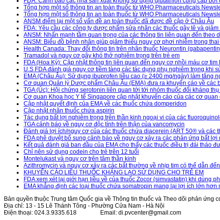
FDA: Cảnh báo các nhà sản xuất không sử dụng glutathion cung cấp bởi c
Tổng hợp một số thông tin an toàn thuốc từ WHO Pharmaceuticals Newsle
Tổng hợp một số thông tin an toàn thuốc từ WHO Pharmaceuticals Newsl
ANSM điểm lại một số vấn đề an toàn thuốc đã được đề cập ở Châu Âu
FDA: Yêu cầu các công ty dược phẩm sửa nhãn các thuốc gây tê và giảm
ANSM: Nhấn mạnh tầm quan trọng của các thông tin liên quan đến theo dõ
ANSM: Biểu đồ bệnh nhân giúp giảm thiểu nguy cơ phơi nhiễm trong thai 
Health Canada: Thay đổi thông tin trên nhãn thuốc Neurontin (gabapentin
Tramadol và nguy cơ gây khó thở nghiêm trọng trên trẻ em
FDA (Hoa Kỳ): Cập nhật thông tin liên quan đến nguy cơ nhồi máu cơ tim
U.S FDA đánh giá nguy cơ tiềm tàng các tác dụng phụ nghiêm trọng khi s
EMA (Châu Âu): Sử dụng ibuprofen liều cao (≥ 2400 mg/ngày) làm tăng ng
Cơ quan Quản lý Dược phẩm Châu Âu (EMA) đưa ra khuyến cáo về các biện 
TGA (Úc): Hội chứng serotonin liên quan tới tới nhóm thuốc đối kháng thụ
Cơ quan Khoa học Y tế Singapore cập nhật khuyến cáo của các cơ quan q
Cập nhật quyết định của EMA về các thuốc chứa domperidon
Cập nhật nhãn thuốc chứa aspirin
Tác dụng bất lợi nghiêm trọng trên thần kinh ngoại vi của các fluoroquino
TGA cảnh báo về nguy cơ độc tính trên thận của vancomycin
Đánh giá lợi ích/nguy cơ của các thuốc chứa diacerein (ART 50® và các t
FDA phê duyệt bổ sung cảnh báo về nguy cơ xảy ra các phản ứng bất lợi 
Kết quả đánh giá ban đầu của EMA cho thấy các thuốc điều trị đái tháo đ
Chỉ nên sử dụng codein cho trẻ trên 12 tuổi
Montelukast và nguy cơ trên tâm thần kinh
Azithromycin và nguy cơ xảy ra các bất thường về nhịp tim có thể dẫn đến
KHUYẾN CÁO LIỀU THUỐC KHÁNG LAO SỬ DỤNG CHO TRẺ EM
FDA xem xét lại giới hạn liều về của thuốc Zocor (simvastatin) khi dùng 
EMA khẳng định các loại thuốc chứa somatropin mang lại lợi ích lớn hơn
Bản quyền thuộc Trung tâm Quốc gia về Thông tin thuốc và Theo dõi phản ứng có
Địa chỉ: 13 - 15 Lê Thánh Tông - Phường Cửa Nam - Hà Nội
Điện thoại: 024.3.9335.618
Email: di.pvcenter@gmail.com