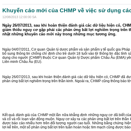
Khuyến cáo mới của CHMP về việc sử dụng cá
12/08/2013 12:00:00 SA
Ngày 26/07/2013, sau khi hoàn thiện đánh giá các dữ liệu hiện có, C
giảm thiểu nguy cơ gặp phải các phản ứng bất lợi nghiêm trọng trên 
nhật những khuyến cáo mới này trong những mục tương ứng.
Ngày 04/07/2011, Cơ quan Quản lý dược phẩm và sản phẩm y tế quốc gia Pháp (
bổ sung thông tin chống chỉ định cho trẻ dưới 18 tuổi vào tờ thông tin đặc tín
dụng cho người (CHMP) thuộc Cơ quan Quản lý Dược phẩm Châu Âu (EMA) yêu cầu
Liên minh Châu Âu (EU).
Ngày 26/07/2013, sau khi hoàn thiện đánh giá các dữ liệu hiện có, CHMP đã đư
phản ứng bất lợi nghiêm trọng trên thần kinh. Ngoài ra, CHMP cũng thông báo t
Kết quả đánh giá của CHMP một lần nữa khẳng định những nguy cơ đã biết của c
và cổ và rối loạn vận động muộn. Nguy cơ xảy ra các phản ứng bất lợi trên thần
được báo cáo nhiều hơn trên đối tượng người cao tuổi. Những bằng chứng hiện c
lợi kể trên, một số phản ứng bất lợi trên tuần hoàn hoặc tim mạch cũng được báo 