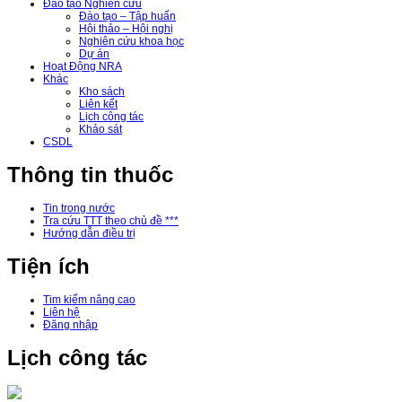
Đào tạo Nghiên cứu
Đào tạo – Tập huấn
Hội thảo – Hội nghị
Nghiên cứu khoa học
Dự án
Hoạt Động NRA
Khác
Kho sách
Liên kết
Lịch công tác
Khảo sát
CSDL
Thông tin thuốc
Tin trong nước
Tra cứu TTT theo chủ đề ***
Hướng dẫn điều trị
Tiện ích
Tim kiếm nâng cao
Liên hệ
Đăng nhập
Lịch công tác