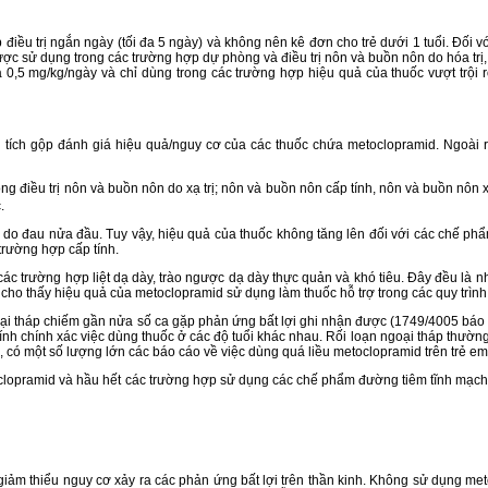
u trị ngắn ngày (tối đa 5 ngày) và không nên kê đơn cho trẻ dưới 1 tuổi. Đối với
ợc sử dụng trong các trường hợp dự phòng và điều trị nôn và buồn nôn do hóa trị,
là 0,5 mg/kg/ngày và chỉ dùng trong các trường hợp hiệu quả của thuốc vượt trội 
tích gộp đánh giá hiệu quả/nguy cơ của các thuốc chứa metoclopramid. Ngoài r
ong điều trị nôn và buồn nôn do xạ trị; nôn và buồn nôn cấp tính, nôn và buồn nôn
.
 đau nửa đầu. Tuy vậy, hiệu quả của thuốc không tăng lên đối với các chế ph
trường hợp cấp tính.
rường hợp liệt dạ dày, trào ngược dạ dày thực quản và khó tiêu. Đây đều là nhữn
g cho thấy hiệu quả của metoclopramid sử dụng làm thuốc hỗ trợ trong các quy trìn
 tháp chiếm gần nửa số ca gặp phản ứng bất lợi ghi nhận được (1749/4005 báo cá
tính chính xác việc dùng thuốc ở các độ tuổi khác nhau. Rối loạn ngoại tháp thườn
, có một số lượng lớn các báo cáo về việc dùng quá liều metoclopramid trên trẻ em,
oclopramid và hầu hết các trường hợp sử dụng các chế phẩm đường tiêm tĩnh mạc
m thiểu nguy cơ xảy ra các phản ứng bất lợi trên thần kinh. Không sử dụng metoc