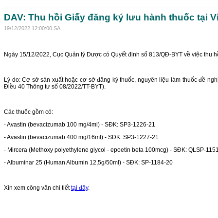
DAV: Thu hồi Giấy đăng ký lưu hành thuốc tại V
19/12/2022 12:00:00 SA
Ngày 15/12/2022, Cục Quản lý Dược có Quyết định số 813/QĐ-BYT về việc thu hồi
Lý do: Cơ sở sản xuất hoặc cơ sở đăng ký thuốc, nguyên liệu làm thuốc đề ngh
Điều 40 Thông tư số 08/2022/TT-BYT).
Các thuốc gồm có:
- Avastin (bevacizumab 100 mg/4ml) - SĐK: SP3-1226-21
- Avastin (bevacizumab 400 mg/16ml) - SĐK: SP3-1227-21
- Mircera (Methoxy polyethylene glycol - epoetin beta 100mcg) - SĐK: QLSP-115
- Albuminar 25 (Human Albumin 12,5g/50ml) - SĐK: SP-1184-20
Xin xem công văn chi tiết
tại đây
.