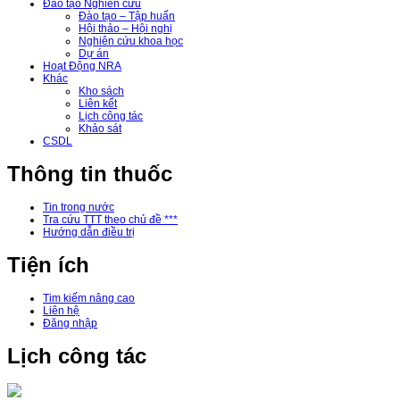
Đào tạo Nghiên cứu
Đào tạo – Tập huấn
Hội thảo – Hội nghị
Nghiên cứu khoa học
Dự án
Hoạt Động NRA
Khác
Kho sách
Liên kết
Lịch công tác
Khảo sát
CSDL
Thông tin thuốc
Tin trong nước
Tra cứu TTT theo chủ đề ***
Hướng dẫn điều trị
Tiện ích
Tim kiếm nâng cao
Liên hệ
Đăng nhập
Lịch công tác