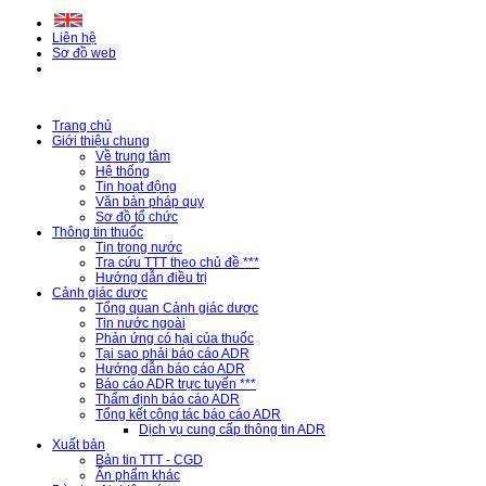
Liên hệ
Sơ đồ web
Trang chủ
Giới thiệu chung
Về trung tâm
Hệ thống
Tin hoạt động
Văn bản pháp quy
Sơ đồ tổ chức
Thông tin thuốc
Tin trong nước
Tra cứu TTT theo chủ đề ***
Hướng dẫn điều trị
Cảnh giác dược
Tổng quan Cảnh giác dược
Tin nước ngoài
Phản ứng có hại của thuốc
Tại sao phải báo cáo ADR
Hướng dẫn báo cáo ADR
Báo cáo ADR trực tuyến ***
Thẩm định báo cáo ADR
Tổng kết công tác báo cáo ADR
Dịch vụ cung cấp thông tin ADR
Xuất bản
Bản tin TTT - CGD
Ấn phẩm khác