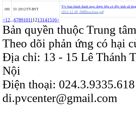
V/v ban hành danh mục dược liệu có độc tính sử dng
180
33 /2012/TT-BYT
2012.12.28_DMDuocLieu.pdf
<
1
2
...
6
7
8
9
10
11
12
13
14
15
16
>
Bản quyền thuộc Trung tâm
Theo dõi phản ứng có hại c
Địa chỉ: 13 - 15 Lê Thánh
Nội
Điện thoại: 024.3.9335.618
di.pvcenter@gmail.com