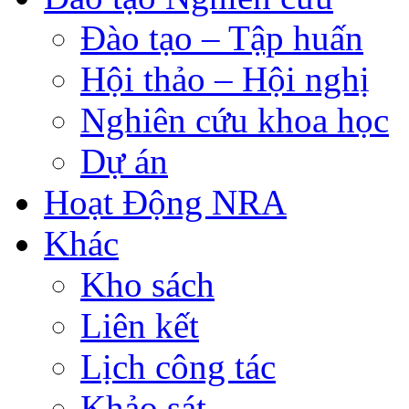
Đào tạo – Tập huấn
Hội thảo – Hội nghị
Nghiên cứu khoa học
Dự án
Hoạt Động NRA
Khác
Kho sách
Liên kết
Lịch công tác
Khảo sát