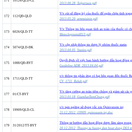
171
10126/QLD-CL
2013.06.28_Tolperison.pdf
V/v rút số đăng ký của thuốc để ngăn chặn tình trạ
172
112/QĐ-QLD
2013.05.20_artemisinin.pdf
V/v Thông tin liên quan tính an toàn của thuốc có 
173
6026/QLD-TT
Metoclopramid013.pdf
V/v cập nhật thông tin dược lý nhóm thuốc statin
174
5074/QLD-ĐK
2013.04.05_Statins.pdf
Quyết định về việc ban hành hướng dẫn hoạt động g
175
1088/QĐ-BYT
Guideline ADR_2013.04.04.pdf
v/v thông tin phản ứng có hại liên quan đến thuốc 
176
1711/QLD-TT
CV_1711_Relab.pdf
V/v tăng cường an toàn tiêm chủng và giám sát các 
177
01/CT-BYT
2013.01.18_GiamSatTiemChung.pdf
v/v tạm ngừng sử dụng vắc xin Quinvaxem inj
178
19909/QLD-CL
21.12.2012_19909_quinvaxem inj.doc
Thông tư hướng dẫn hoạt động dược lâm sàng trong
179
31/2012/TT-BYT
20.12.2012_Thuong tu huong dan hoat dong DLS tr