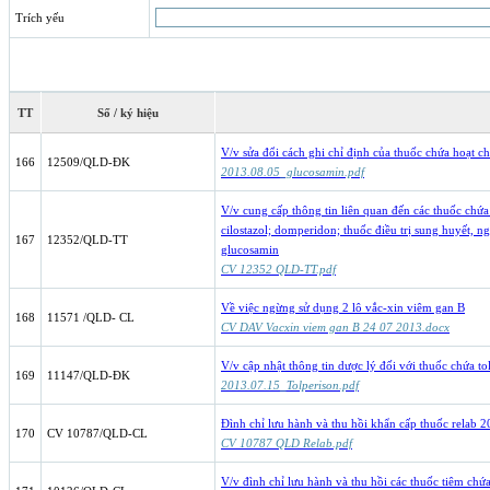
Trích yếu
TT
Số / ký hiệu
V/v sửa đổi cách ghi chỉ định của thuốc chứa hoạt c
166
12509/QLD-ĐK
2013.08.05_glucosamin.pdf
V/v cung cấp thông tin liên quan đến các thuốc chứa 
cilostazol; domperidon; thuốc điều trị sung huyết, 
167
12352/QLD-TT
glucosamin
CV 12352 QLD-TT.pdf
Về việc ngừng sử dụng 2 lô vắc-xin viêm gan B
168
11571 /QLD- CL
CV DAV Vacxin viem gan B 24 07 2013.docx
V/v cập nhật thông tin dược lý đối với thuốc chứa t
169
11147/QLD-ĐK
2013.07.15_Tolperison.pdf
Đình chỉ lưu hành và thu hồi khẩn cấp thuốc relab 2
170
CV 10787/QLD-CL
CV 10787 QLD Relab.pdf
V/v đình chỉ lưu hành và thu hồi các thuốc tiêm ch