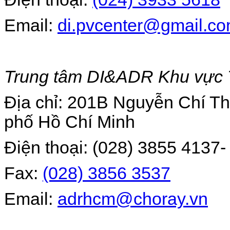
Email:
di.pvcenter@gmail.c
Trung tâm DI&ADR Khu vực 
Địa chỉ: 201B Nguyễn Chí T
phố Hồ Chí Minh
Điện thoại: (028) 3855 4137-
Fax:
(028) 3856 3537
Email:
adrhcm@choray.vn