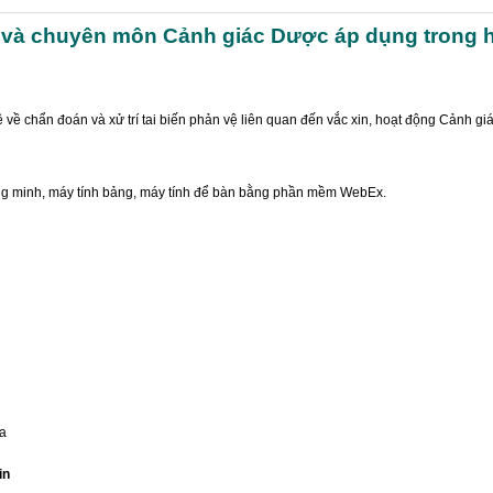
hế và chuyên môn Cảnh giác Dược áp dụng trong
ề chẩn đoán và xử trí tai biến phản vệ liên quan đến vắc xin, hoạt động Cảnh gi
hông minh, máy tính bảng, máy tính để bàn bằng phần mềm WebEx.
a
in