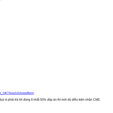
Cti_GK7AcezU/closedform
uý vị phải trả lời đúng ít nhất 50% đáp án thì mới đủ điều kiện nhận CME.