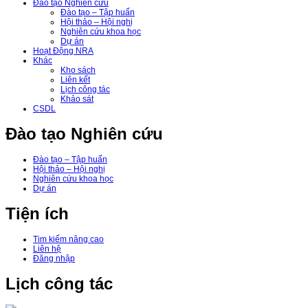
Đào tạo Nghiên cứu
Đào tạo – Tập huấn
Hội thảo – Hội nghị
Nghiên cứu khoa học
Dự án
Hoạt Động NRA
Khác
Kho sách
Liên kết
Lịch công tác
Khảo sát
CSDL
Đào tạo Nghiên cứu
Đào tạo – Tập huấn
Hội thảo – Hội nghị
Nghiên cứu khoa học
Dự án
Tiện ích
Tim kiếm nâng cao
Liên hệ
Đăng nhập
Lịch công tác