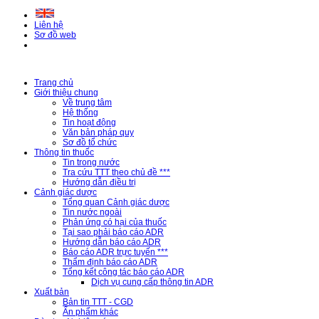
Liên hệ
Sơ đồ web
Trang chủ
Giới thiệu chung
Về trung tâm
Hệ thống
Tin hoạt động
Văn bản pháp quy
Sơ đồ tổ chức
Thông tin thuốc
Tin trong nước
Tra cứu TTT theo chủ đề ***
Hướng dẫn điều trị
Cảnh giác dược
Tổng quan Cảnh giác dược
Tin nước ngoài
Phản ứng có hại của thuốc
Tại sao phải báo cáo ADR
Hướng dẫn báo cáo ADR
Báo cáo ADR trực tuyến ***
Thẩm định báo cáo ADR
Tổng kết công tác báo cáo ADR
Dịch vụ cung cấp thông tin ADR
Xuất bản
Bản tin TTT - CGD
Ấn phẩm khác