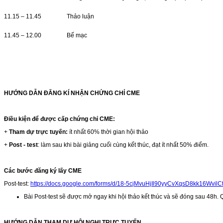
11.15 – 11.45
Thảo luận
11.45 – 12.00
Bế mạc
HƯỚNG DẪN ĐĂNG KÍ NHẬN CHỨNG CHỈ CME
Điều kiện để được cấp chứng chỉ CME:
+
Tham dự trực tuyến:
ít nhất 60% thời gian hội thảo
+
Post - test
: làm sau khi bài giảng cuối cùng kết thúc, đạt ít nhất 50% điểm.
Các bước đăng ký lấy CME
Post-test:
https://docs.google.com/forms/d/18-5cjMvuHjIl90yyCvXqsD8kk16Wvil
Bài Post-test sẽ được mở ngay khi hội thảo kết thúc và sẽ đóng sau 48h. Q
HƯỚNG DẪN THAM DỰ HỘI NGHỊ TRỰC TUYẾN