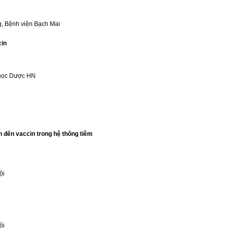
, Bệnh viện Bạch Mai
cin
 học Dược HN
 đến vaccin trong hệ thống tiêm
ội
ội