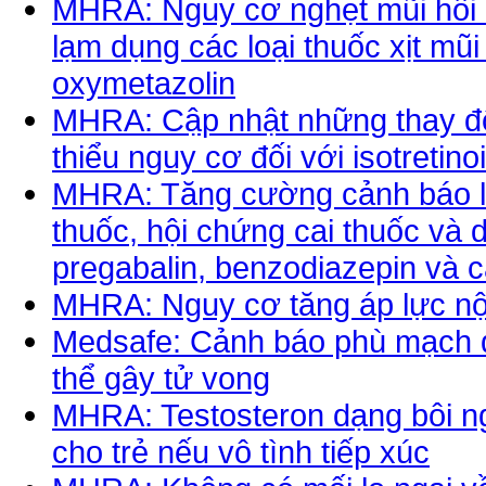
MHRA: Nguy cơ nghẹt mũi hồi 
lạm dụng các loại thuốc xịt mũ
oxymetazolin
MHRA: Cập nhật những thay đổ
thiểu nguy cơ đối với isotretino
MHRA: Tăng cường cảnh báo li
thuốc, hội chứng cai thuốc và 
pregabalin, benzodiazepin và 
MHRA: Nguy cơ tăng áp lực nội
Medsafe: Cảnh báo phù mạch 
thể gây tử vong
MHRA: Testosteron dạng bôi ng
cho trẻ nếu vô tình tiếp xúc