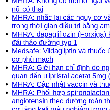
MHRA: Không có mối lo ngại về
nữ có thai
MHRA: nhắc lại các nguy cơ và
trong thời gian điều trị bằng 
MHRA: dapagliflozin (Forxiga) 
đái tháo đường typ 1
Medsafe: Vildagliptin và thuố
cơ phù mạch
MHRA: Giới hạn chỉ định do ng
quan đến ulipristal acetat 5mg
MHRA: Cập nhật vaccin và thuố
MHRA: Phối hợp spironolacton 
angiotensin theo đường toàn thâ
cơ tăng kali máu nghiêm trọng