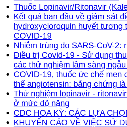
Thuốc Lopinavir/Ritonavir (Kal
Kết quả ban đầu về giám sát đi
hydroxycloroquin huyết tương 
COVID-19
Nhiễm trùng do SARS-CoV-2: n
Điều trị Covid-19 - Sử dụng thu
các thử nghiệm lâm sàng ngẫu 
COVID-19, thuốc ức chế men c
thể angiotensin: bằng chứng là
Thử nghiệm lopinavir - ritonav
ở mức độ nặng
CDC HOA KỲ: CÁC LỰA CHỌN
KHUYẾN CÁO VỀ VIỆC SỬ D