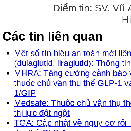
Điểm tin:
SV. Vũ 
H
Các tin liên quan
Một số tín hiệu an toàn mới li
(dulaglutid, liraglutid): Thông 
MHRA: Tăng cường cảnh báo về
thuốc chủ vận thụ thể GLP-1 và
1/GIP
Medsafe: Thuốc chủ vận thụ t
thị lực đột ngột
TGA: Cập nhật về nguy cơ rối l