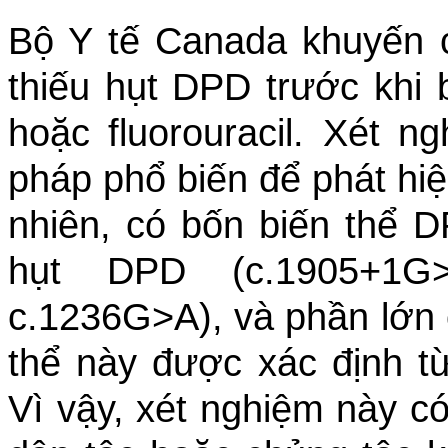
Bộ Y tế Canada khuyến c
thiếu hụt DPD trước khi b
hoặc fluorouracil. Xét 
pháp phổ biến để phát hiệ
nhiên, có bốn biến thể D
hụt DPD (c.1905+1G>
c.1236G>A), và phần lớn
thể này được xác định t
Vì vậy, xét nghiệm này c