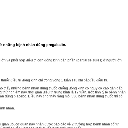
tự ở những bệnh nhân dùng pregabalin.
ớn và phối hợp điều trị cơn động kinh bán phần (partial seizures) ở người lớn
ốc điều trị động kinh chỉ trong vòng 1 tuần sau khi bắt đầu điều trị.
 cho thấy những bệnh nhân dùng thuốc chống động kinh có nguy cơ cao gần gấp
thử nghiệm này, thời gian điều trị trung bình là 12 tuần, ước tính tỷ lệ bệnh nhân
ân dùng placebo. Điều này cho thấy rằng mỗi 530 bệnh nhân dùng thuốc thì có
bệnh nhân.
ời gian đó, cơ quan này nhận được báo cáo về 2 trường hợp bệnh nhân cố tự