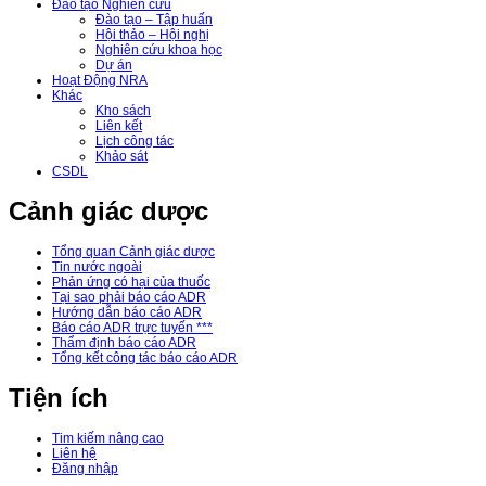
Đào tạo Nghiên cứu
Đào tạo – Tập huấn
Hội thảo – Hội nghị
Nghiên cứu khoa học
Dự án
Hoạt Động NRA
Khác
Kho sách
Liên kết
Lịch công tác
Khảo sát
CSDL
Cảnh giác dược
Tổng quan Cảnh giác dược
Tin nước ngoài
Phản ứng có hại của thuốc
Tại sao phải báo cáo ADR
Hướng dẫn báo cáo ADR
Báo cáo ADR trực tuyến ***
Thẩm định báo cáo ADR
Tổng kết công tác báo cáo ADR
Tiện ích
Tim kiếm nâng cao
Liên hệ
Đăng nhập