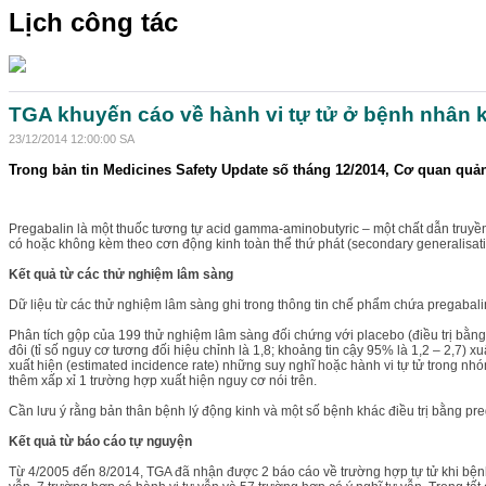
Lịch công tác
TGA khuyến cáo về hành vi tự tử ở bệnh nhân k
23/12/2014 12:00:00 SA
Trong bản tin Medicines Safety Update số tháng 12/2014, Cơ quan quản
Pregabalin là một thuốc tương tự acid gamma-aminobutyric – một chất dẫn truyền 
có hoặc không kèm theo cơn động kinh toàn thể thứ phát (secondary generalisati
Kết quả từ các thử nghiệm lâm sàng
Dữ liệu từ các thử nghiệm lâm sàng ghi trong thông tin chế phẩm chứa pregabalin 
Phân tích gộp của 199 thử nghiệm lâm sàng đối chứng với placebo (điều trị bằ
đôi (tỉ số nguy cơ tương đối hiệu chỉnh là 1,8; khoảng tin cậy 95% là 1,2 – 2,7) 
xuất hiện (estimated incidence rate) những suy nghĩ hoặc hành vi tự tử trong
thêm xấp xỉ 1 trường hợp xuất hiện nguy cơ nói trên.
Cần lưu ý rằng bản thân bệnh lý động kinh và một số bệnh khác điều trị bằng pre
Kết quả từ báo cáo tự nguyện
Từ 4/2005 đến 8/2014, TGA đã nhận được 2 báo cáo về trường hợp tự tử khi bện