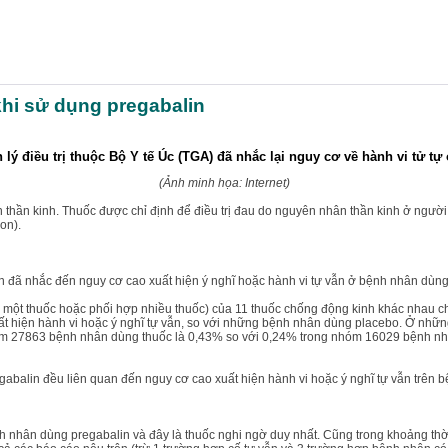
hi sử dụng pregabalin
 lý điều trị thuộc Bộ Y tế Úc (TGA) đã nhắc lại nguy cơ về hành vi tử 
(Ảnh minh họa: Internet)
thần kinh. Thuốc được chỉ định để điều trị đau do nguyên nhân thần kinh ở người l
on).
đã nhắc đến nguy cơ cao xuất hiện ý nghĩ hoặc hành vi tự vẫn ở bệnh nhân dùng thu
ng một thuốc hoặc phối hợp nhiều thuốc) của 11 thuốc chống động kinh khác nhau
xuất hiện hành vi hoặc ý nghĩ tự vẫn, so với những bệnh nhân dùng placebo. Ở những 
 nhóm 27863 bệnh nhân dùng thuốc là 0,43% so với 0,24% trong nhóm 16029 bệnh nh
gabalin đều liên quan đến nguy cơ cao xuất hiện hành vi hoặc ý nghĩ tự vẫn trên 
h nhân dùng pregabalin và đây là thuốc nghi ngờ duy nhất. Cũng trong khoảng th