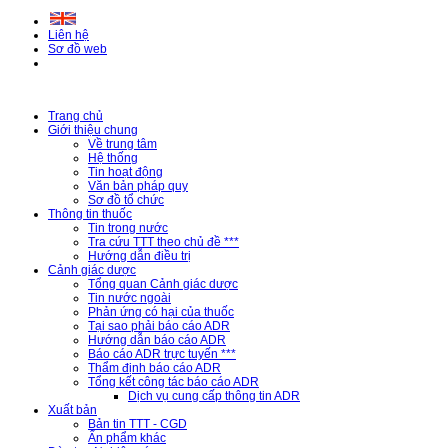
Liên hệ
Sơ đồ web
Trang chủ
Giới thiệu chung
Về trung tâm
Hệ thống
Tin hoạt động
Văn bản pháp quy
Sơ đồ tổ chức
Thông tin thuốc
Tin trong nước
Tra cứu TTT theo chủ đề ***
Hướng dẫn điều trị
Cảnh giác dược
Tổng quan Cảnh giác dược
Tin nước ngoài
Phản ứng có hại của thuốc
Tại sao phải báo cáo ADR
Hướng dẫn báo cáo ADR
Báo cáo ADR trực tuyến ***
Thẩm định báo cáo ADR
Tổng kết công tác báo cáo ADR
Dịch vụ cung cấp thông tin ADR
Xuất bản
Bản tin TTT - CGD
Ấn phẩm khác