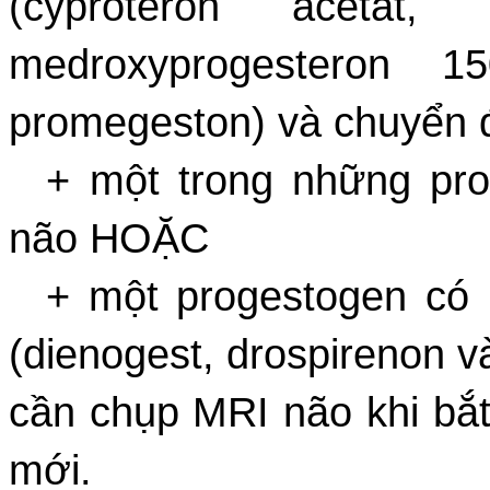
(cyproteron acetat, 
medroxyprogesteron 1
promegeston) và chuyển đ
+ một trong những pro
não HOẶC
+ một progestogen có 
(dienogest, drospirenon v
cần chụp MRI não khi bắt
mới.