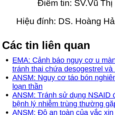
Điểm tin:
SV.
Vũ Thị
Hiệu đính: DS. Hoàng Hải
Các tin liên quan
EMA: Cảnh báo nguy cơ u màng
tránh thai chứa desogestrel và
ANSM: Nguy cơ táo bón nghiêm
loạn thần
ANSM: Tránh sử dụng NSAID đầu
bệnh lý nhiễm trùng thường g
ANSM: Độ an toàn của vắc xin 