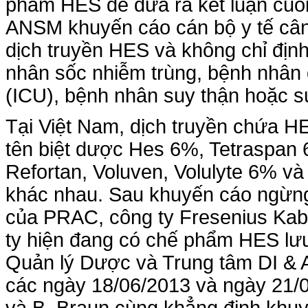
phẩm HES để đưa ra kết luận cuối
ANSM khuyến cáo cán bộ y tế câ
dịch truyền HES và không chỉ địn
nhân sốc nhiễm trùng, bệnh nhân đi
(ICU), bệnh nhân suy thận hoặc s
Tại Việt Nam, dịch truyền chứa 
tên biệt dược Hes 6%, Tetraspan 
Refortan, Voluven, Volulyte 6% v
khác nhau. Sau khuyến cáo ngừn
của PRAC, công ty Fresenius Kab
ty hiện đang có chế phẩm HES lưu
Quản lý Dược và Trung tâm DI & 
các ngày 18/06/2013 và ngày 21/0