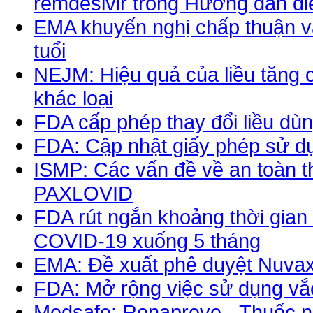
remdesivir trong Hướng dẫn điề
EMA khuyến nghị chấp thuận vắ
tuổi
NEJM: Hiệu quả của liều tăng 
khác loại
FDA cấp phép thay đổi liều dù
FDA: Cập nhật giấy phép sử d
ISMP: Các vấn đề về an toàn t
PAXLOVID
FDA rút ngắn khoảng thời gian
COVID-19 xuống 5 tháng
EMA: Đề xuất phê duyệt Nuvax
FDA: Mở rộng việc sử dụng vắ
Medsafe: Ronapreve - Thuốc n