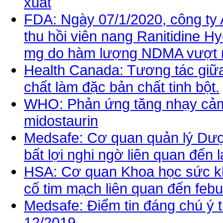
xuất
FDA: Ngày 07/1/2020, công ty
thu hồi viên nang Ranitidine 
mg do hàm lượng NDMA vượt 
Health Canada: Tương tác giữa
chất làm đặc bản chất tinh bột.
WHO: Phản ứng tăng nhạy cảm 
midostaurin
Medsafe: Cơ quan quản lý Dư
bất lợi nghi ngờ liên quan đến 
HSA: Cơ quan Khoa học sức k
cố tim mạch liên quan đến febu
Medsafe: Điểm tin đáng chú ý t
12/2019