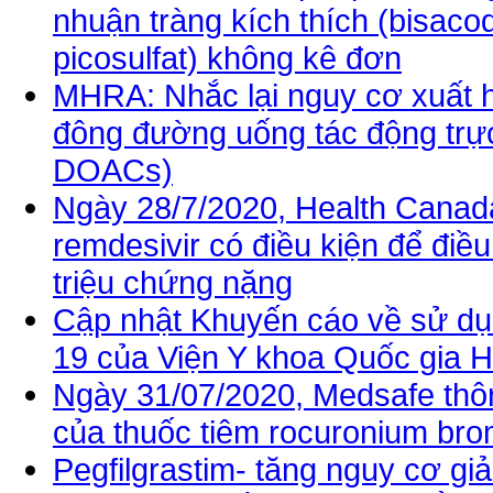
nhuận tràng kích thích (bisacod
picosulfat) không kê đơn
MHRA: Nhắc lại nguy cơ xuất h
đông đường uống tác động trực t
DOACs)
Ngày 28/7/2020, Health Canad
remdesivir có điều kiện để điề
triệu chứng nặng
Cập nhật Khuyến cáo về sử dụ
19 của Viện Y khoa Quốc gia 
Ngày 31/07/2020, Medsafe thông
của thuốc tiêm rocuronium br
Pegfilgrastim- tăng nguy cơ gi