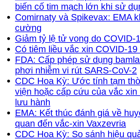
biến cố tim mạch lớn khi sử dụn
Comirnaty và Spikevax: EMA kh
cường
Giảm tỷ lệ tử vong do COVID-1
Có tiêm liều vắc xin COVID-1
FDA: Cấp phép sử dụng bamla
phơi nhiễm vi rút SARS-CoV-2
CDC Hoa Kỳ: Ước tính tạm thờ
viện hoặc cấp cứu của vắc xin 
lưu hành
EMA: Kết thúc đánh giá về huyế
quan đến vắc-xin Vaxzevria
CDC Hoa Kỳ: So sánh hiệu quả 