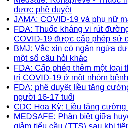
được phê duyệt
JAMA: COVID-19 và phụ nữ ma
FDA: Thuốc kháng vi rút đường 
COVID-19 được cấp phép sử 
BMJ: Vắc xin có ngăn ngừa đượ
một số câu hỏi khác
FDA: Cấp phép thêm một loại t
trị COVID-19 ở một nhóm bệnh
FDA: phê duyệt liều tăng cườn
người 16-17 tuổi
CDC Hoa Kỳ: Liều tăng cường
MEDSAFE: Phân biệt giữa huyế
giảm tiểu cầu (TTS) sau khi ti