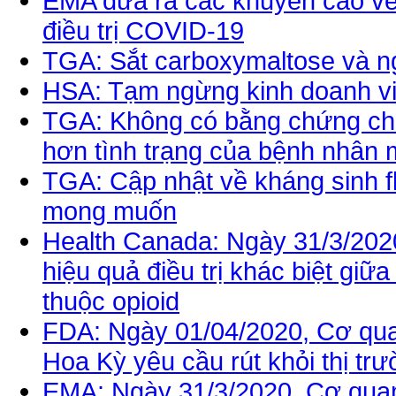
EMA đưa ra các khuyến cáo về 
điều trị COVID-19
TGA: Sắt carboxymaltose và n
HSA: Tạm ngừng kinh doanh viê
TGA: Không có bằng chứng cho
hơn tình trạng của bệnh nhân
TGA: Cập nhật về kháng sinh f
mong muốn
Health Canada: Ngày 31/3/202
hiệu quả điều trị khác biệt giữ
thuộc opioid
FDA: Ngày 01/04/2020, Cơ qu
Hoa Kỳ yêu cầu rút khỏi thị trư
EMA: Ngày 31/3/2020, Cơ qua