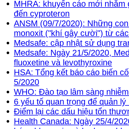
MHRA: khuyến cáo mới nhằm gi
đến cyproteron
ANSM (09/7/2020): Những con s
monoxit ("khí gây cười") từ cá
Medsafe: cập nhật sử dụng tr
Medsafe: Ngày 21/5/2020, Meds
fluoxetine và levothyroxine
HSA: Tổng kết báo cáo biến cố 
5/2020
WHO: Đào tạo lâm sàng nhiễm 
6 yếu tố quan trọng để quản lý
Điểm lại các dấu hiệu tổn thươ
Health Canada: Ngày 25/4/202