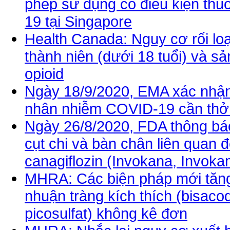
phép sử dụng có điều kiện thuố
19 tại Singapore
Health Canada: Nguy cơ rối loạ
thành niên (dưới 18 tuổi) và 
opioid
Ngày 18/9/2020, EMA xác nhậ
nhân nhiễm COVID-19 cần thở
Ngày 26/8/2020, FDA thông báo
cụt chi và bàn chân liên quan 
canagiflozin (Invokana, Invok
MHRA: Các biện pháp mới tăng
nhuận tràng kích thích (bisacod
picosulfat) không kê đơn