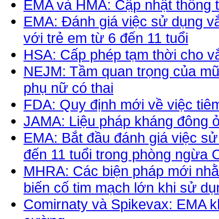
EMA và HMA: Cập nhật thông ti
EMA: Đánh giá việc sử dụng vắ
với trẻ em từ 6 đến 11 tuổi
HSA: Cấp phép tạm thời cho vắ
NEJM: Tầm quan trọng của mũi
phụ nữ có thai
FDA: Quy định mới về việc tiê
JAMA: Liệu pháp kháng đông 
EMA: Bắt đầu đánh giá việc sử
đến 11 tuổi trong phòng ngừa
MHRA: Các biện pháp mới nhằ
biến cố tim mạch lớn khi sử dụn
Comirnaty và Spikevax: EMA kh