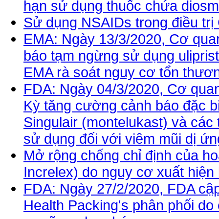
hạn sử dụng thuốc chứa diosmec
Sử dụng NSAIDs trong điều tr
EMA: Ngày 13/3/2020, Cơ qua
báo tạm ngừng sử dụng uliprista
EMA rà soát nguy cơ tổn thươn
FDA: Ngày 04/3/2020, Cơ qua
Kỳ tăng cường cảnh báo đặc bi
Singulair (montelukast) và các
sử dụng đối với viêm mũi dị ứn
Mở rộng chống chỉ định của ho
Increlex) do nguy cơ xuất hiện 
FDA: Ngày 27/2/2020, FDA cập n
Health Packing's phân phối do