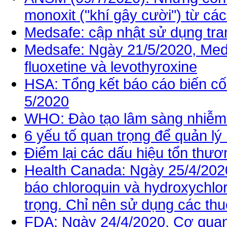
monoxit ("khí gây cười") từ cá
Medsafe: cập nhật sử dụng tr
Medsafe: Ngày 21/5/2020, Meds
fluoxetine và levothyroxine
HSA: Tổng kết báo cáo biến cố 
5/2020
WHO: Đào tạo lâm sàng nhiễm 
6 yếu tố quan trọng để quản lý
Điểm lại các dấu hiệu tổn thươ
Health Canada: Ngày 25/4/202
báo chloroquin và hydroxychlo
trọng. Chỉ nên sử dụng các thu
FDA: Ngày 24/4/2020, Cơ qua