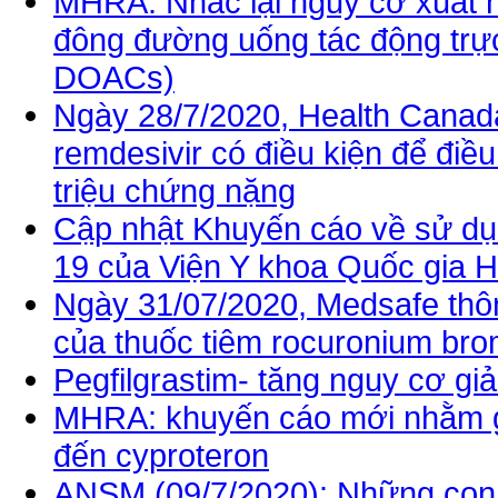
MHRA: Nhắc lại nguy cơ xuất h
đông đường uống tác động trực t
DOACs)
Ngày 28/7/2020, Health Canad
remdesivir có điều kiện để điề
triệu chứng nặng
Cập nhật Khuyến cáo về sử dụ
19 của Viện Y khoa Quốc gia 
Ngày 31/07/2020, Medsafe thông
của thuốc tiêm rocuronium br
Pegfilgrastim- tăng nguy cơ gi
MHRA: khuyến cáo mới nhằm gi
đến cyproteron
ANSM (09/7/2020): Những con s