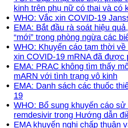
kinh trên phụ nữ có thai và có
WHO: Vắc xin COVID-19 Jans
EMA: Bắt đầu rà soát hiệu quả,
“mới” trong phòng ngừa các b
WHO: Khuyến cáo tạm thời về v
xin COVID-19 mRNA đã được p
EMA: PRAC không tìm thấy mối
mARN với tình trạng vô kinh
EMA: Danh sách các thuốc thiế
19
WHO: Bổ sung khuyến cáo sử dụn
remdesivir trong Hướng dẫn điề
EMA khuyến nghị chấp thuận vắ