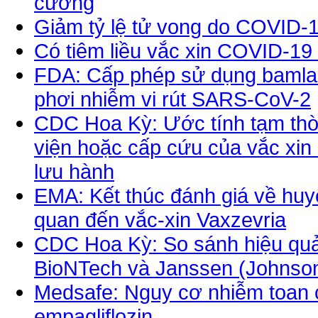
cường
Giảm tỷ lệ tử vong do COVID-1
Có tiêm liều vắc xin COVID-1
FDA: Cấp phép sử dụng bamla
phơi nhiễm vi rút SARS-CoV-2
CDC Hoa Kỳ: Ước tính tạm thờ
viện hoặc cấp cứu của vắc xin 
lưu hành
EMA: Kết thúc đánh giá về huyế
quan đến vắc-xin Vaxzevria
CDC Hoa Kỳ: So sánh hiệu quả 
BioNTech và Janssen (Johnso
Medsafe: Nguy cơ nhiễm toan c
empagliflozin