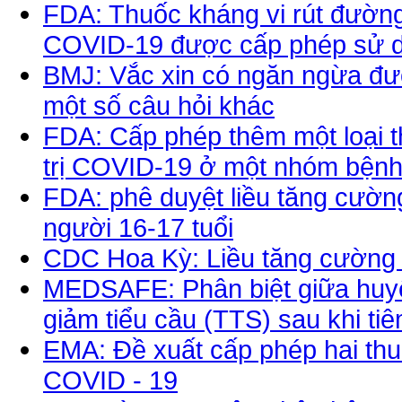
FDA: Thuốc kháng vi rút đường 
COVID-19 được cấp phép sử 
BMJ: Vắc xin có ngăn ngừa đượ
một số câu hỏi khác
FDA: Cấp phép thêm một loại t
trị COVID-19 ở một nhóm bệnh
FDA: phê duyệt liều tăng cườn
người 16-17 tuổi
CDC Hoa Kỳ: Liều tăng cường
MEDSAFE: Phân biệt giữa huyế
giảm tiểu cầu (TTS) sau khi ti
EMA: Đề xuất cấp phép hai thuố
COVID - 19