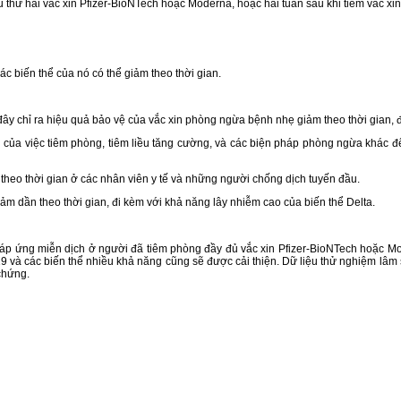
ều thứ hai vắc xin Pfizer-BioNTech hoặc Moderna, hoặc hai tuần sau khi tiêm vắc x
c biến thể của nó có thể giảm theo thời gian.
 chỉ ra hiệu quả bảo vệ của vắc xin phòng ngừa bệnh nhẹ giảm theo thời gian, đặc
ng của việc tiêm phòng, tiêm liều tăng cường, và các biện pháp phòng ngừa khác 
heo thời gian ở các nhân viên y tế và những người chống dịch tuyến đầu.
ảm dần theo thời gian, đi kèm với khả năng lây nhiễm cao của biến thể Delta.
 đáp ứng miễn dịch ở người đã tiêm phòng đầy đủ vắc xin Pfizer-BioNTech hoặc 
9 và các biến thể nhiều khả năng cũng sẽ được cải thiện. Dữ liệu thử nghiệm lâm
chứng.