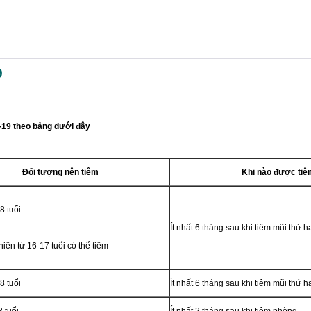
9
d-19 theo
bảng dưới đây
Đối
tượng nên tiêm
Khi
nào được tiê
8 tuổi
Ít nhất 6 tháng sau khi tiêm mũi thứ h
niên từ 16-17 tuổi có thể tiêm
8 tuổi
Ít nhất 6 tháng sau khi tiêm mũi thứ h
 tuổi
Ít nhất 2 tháng sau khi tiêm phòng