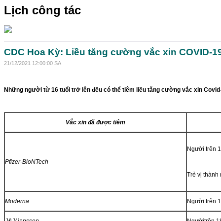
Lịch công tác
CDC Hoa Kỳ: Liều tăng cường vắc xin COVID-1
21/12/2021 12:00:00 SA
Những người từ 16 tuổi trở lên đều có thể tiêm liều tăng cường vắc xin Covi
Vắc xin
đã
được tiêm
Người trên 1
Pfizer
-BioNTech
Trẻ vị thành 
Moderna
Người trên 1
J
&J/
Janssen
Ngườitrên 18