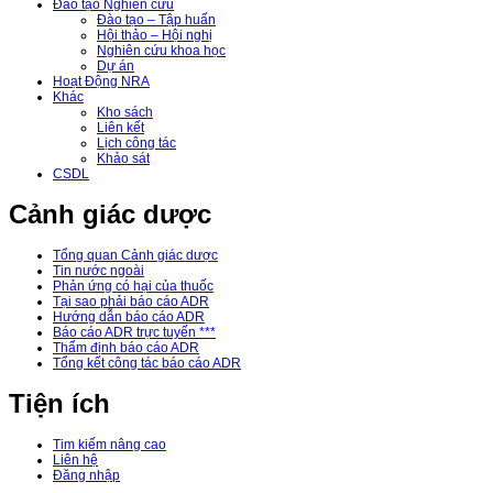
Đào tạo Nghiên cứu
Đào tạo – Tập huấn
Hội thảo – Hội nghị
Nghiên cứu khoa học
Dự án
Hoạt Động NRA
Khác
Kho sách
Liên kết
Lịch công tác
Khảo sát
CSDL
Cảnh giác dược
Tổng quan Cảnh giác dược
Tin nước ngoài
Phản ứng có hại của thuốc
Tại sao phải báo cáo ADR
Hướng dẫn báo cáo ADR
Báo cáo ADR trực tuyến ***
Thẩm định báo cáo ADR
Tổng kết công tác báo cáo ADR
Tiện ích
Tim kiếm nâng cao
Liên hệ
Đăng nhập