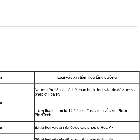
m
Loại vắc xin tiêm liều tăng cường
Người trên 18 tuổi có thể chọn bất kì loại vắc xin đã được cấp
phép ở Hoa Kỳ
ai
Trẻ vị thành niên từ 16-17 tuổi được tiêm vắc xin Pfizer-
BioNTech
ai
Bất kì loại vắc xin đã được cấp phép ở Hoa Kỳ
Bất kì loại vắc xin đã được cấp phép ở Hoa Kỳ