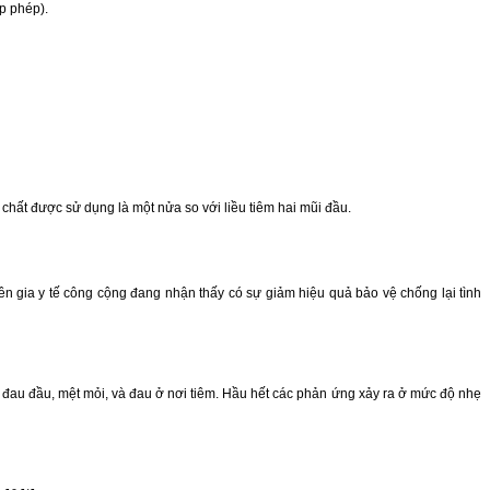
p phép).
chất được sử dụng là một nửa so với liều tiêm hai mũi đầu.
n gia y tế công cộng đang nhận thấy có sự giảm hiệu quả bảo vệ chống lại tình
 đau đầu, mệt mỏi, và đau ở nơi tiêm. Hầu hết các phản ứng xảy ra ở mức độ nhẹ