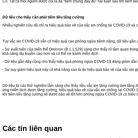
Có. Tất cả mọi người được coi là đã “tiêm chủng đầy đủ” hai tuần sau khi tiêm li
Dữ liệu cho thấy cần phải tiêm liều tăng cường
Nhiều nghiên cứu đã chỉ ra hiệu quả bảo vệ của vắc xin chống lại COVID-19 và cá
Tuy vắc xin COVID-19 vẫn có hiệu quả cao phòng ngừa bệnh nặng, dữ liệu gần đây
- Sự xuất hiện của biến thể Omicron (B.1.1.529) càng cho thấy rõ tầm quan trọ
khả năng lây truyền cao hơn và có thể né tránh miễn dịch.
- Dữ liệu gần đây cũng cho thấy hiệu quả phòng ngừa COVID-19 đang giảm dần t
- Sự suy giảm hiệu quả này có khả năng cao là do hiệu quả bảo vệ của vắc xin gi
Dữ liệu từ các thử nghiệm lâm sàng cho thấy liều vắc xin tăng cường làm tăng
ứng miễn dịch được tăng cường, hiệu quả bảo vệ của vắc xin chống lại COVID-1
khi tiêm liều tăng cường sẽ được bảo vệ tốt hơn phòng ngừa COVID-19 có triệu 
Các tin liên quan