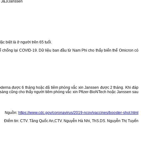
in J&J/Janssen
 biệt là ở người trên 65 tuổi.
để chống lại COVID-19. Dữ liệu ban đầu từ Nam Phi cho thấy biến thể Omicron có
Moderna được 6 tháng hoặc đã tiêm phòng vắc xin Janssen được 2 tháng. Khi đáp
 sàng cũng cho thấy người tiêm phòng vắc xin Pfizer-BioNTech hoặc Janssen sau
Nguồn:
https://www.cdc.gov/coronavirus/2019-ncov/vaccines/booster-shot.html
Điểm tin: CTV. Tăng Quốc An,CTV. Nguyễn Hà Nhi, ThS.DS. Nguyễn Thị Tuyến