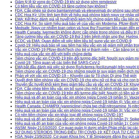
Giảm tỷ lệ tử vong do COVID-19 khi sử dụng sớm remdesivir
Có tiêm liều vắc xin COVID-19 tăng cường hay không?
FDA: Cấp phép sử dụng bamlanivimab và etesevimab dự phòng sau phơi
CDC Hoa Kỳ: Ước tính tạm thời về hiệu quả phòng tránh nguy cơ nhập việ
EMA: Kết thúc đánh giá về huyết khối kèm hội chứng giảm tiểu cầu liên q
CDC Hoa Kỳ: So sánh hiệu quả bảo vệ của vắc-xin Moderna, Pfizer-Bio
Medsafe: Nguy cơ nhiễm toan ceton và hoại thư Fournier liên quan đến e
Health Canada: Ivermectin không được cấp phép trong phòng và điều trị
Tăng cường liều vắc xin COVID-19 thứ 3 trên bệnh nhân ung thư: Hướn
ECDC và EMA: Quan điểm về việc tiêm liều bổ sung vắc xin COVID-9
Covid-19: Hiệu quả bảo vệ sau tiêm hai liều vắc-xin sẽ giảm một phần tr
Vắc xin COVID-19 Pfizer-BioNTech cho trẻ vị thành niên – Cân bằng lợi í
Hiệu quả của vắc xin đối với biến chủng delta
Tiêm chủng vắc xin COVID-19 trên đối tượng đặc biệt: Người suy giảm m
Covid-19: Tổng quan về các biến thể SARS-CoV-2
EMA bắt đầu đánh giá việc sử dụng RoActemra (tocilizumab) trên người
Tiêm chủng vắc xin COVID-19 cho những người bị suy giảm miễn dịch m
Phản vệ với vắc xin COVID-19 – Khuyến cáo từ Tổ chức Dị ứng Thế giới
Quyết định tiêm phòng vắc xin COVID-19 cho phụ nữ có thai và cho con b
Thuyên tắc huyết khối kèm theo giảm tiểu cầu và vắc xin COVID-19: Kh
FDA: Cấp phép tiêm liều vắc xin bổ sung cho một số bệnh nhân suy giảm
Tiêm chủng vắc xin COVID-19 trên đối tượng đặc biệt: Người có tiền sử d
Hiệu quả và độ an toàn của vắc xin phòng ngừa Covid-19 (phần 5): Vaxze
Hiệu quả và an toàn của vắc xin phòng ngừa Covid-19 (phần 4): Vắc xin
Health Canada: CHAMPIX (varenicline) chứa tạp chất nitrosamine, N-nitr
Hiệu quả và an toàn của vắc xin phòng ngừa Covid-19 (phần 3): Vắc xi
Có nên tiêm chủng vắc xin khác loại để phòng ngừa COVID-19?
Hiệu quả và độ an toàn của vắc-xin phòng ngừa Covid-19 (phần 2): Spi
Hiệu quả và độ an toàn của vắc-xin phòng ngừa Covid-19 (phần 1): Comir
ANSM: Ngày 21/10/2020, Cơ quan quản lý dược phẩm Pháp nhắc lại các ngu
SỬ DỤNG STEROIDS TRONG ĐIỀU TRỊ COVID-19: KẾT QUẢ TỪ CÁC 
HSA: Ngày 23/9/2020, Cơ quan Khoa học Y tế Singapore đăng thư gửi cán 