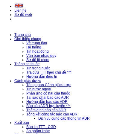
Liên hệ
Sơ đồ web
Trang chủ
Giới thiệu chung
Về trung tâm
Hệ thống
Tin hoạt động
Văn bản pháp quy
Sơ đồ tổ chức
Thông tin thuốc
Tin trong nước
Tra cứu TTT theo chủ đề ***
Hướng dẫn điều trị
Cảnh giác dược
Tổng quan Cảnh giác dược
Tin nước ngoài
Phản ứng có hại của thuốc
Tại sao phải báo cáo ADR
Hướng dẫn báo cáo ADR
Báo cáo ADR trực tuyến ***
Thẩm định báo cáo ADR
Tổng kết công tác báo cáo ADR
Dịch vụ cung cấp thông tin ADR
Xuất bản
Bản tin TTT - CGD
Ấn phẩm khác