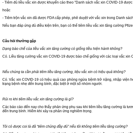
- Tiêm đủ liều vắc xin được khuyến cáo theo "Danh sách vắc xin COVID-19 được
hoặc
- Tiêm trộn vắc xin đã được FDA cấp phép, phê duyệt với vắc xin trong Danh sác
Nếu bạn đáp ứng đủ điều kiện trên, bạn có thể tiêm liều vắc xin tăng cường Pfiz
Câu hỏi thường gặp
Dạng bào chế của liều vắc xin tăng cường có giống liều hiện hành không?
Có. Liều tăng cường vắc xin COVID-19 được bào chế giống với các loại vắc xin C
Nếu chúng ta cần phải tiêm liều tăng cường, liệu vắc xin có hiệu quả không?
Có. Vắc xin COVID-19 có hiệu quả cao phòng ngừa bệnh trở nặng, nhập viện hoặ
trạng bệnh nhẹ đến trung bình, đặc biệt ở một số nhóm người.
Rủi ro khi tiêm liều vắc xin tăng cường là gì?
Các báo cáo đến nay cho thấy phản ứng phụ sau khi tiêm liều tăng cường là tươ
đến trung bình. Hiếm khi xảy ra phản ứng nghiêm trọng.
Tôi có được coi là đã “tiêm chủng đầy đủ” nếu tôi không tiêm liều tăng cường?