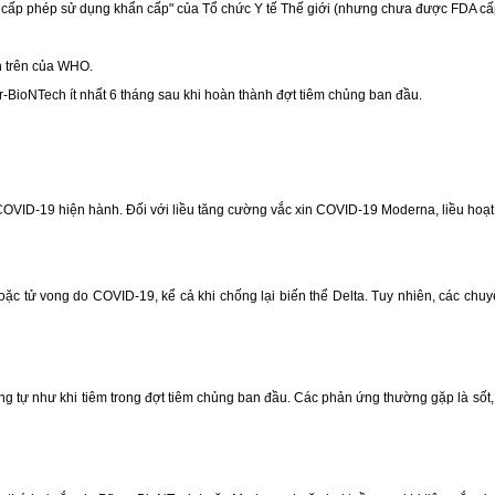
 cấp phép sử dụng khẩn cấp" của Tổ chức Y tế Thế giới (nhưng chưa được FDA cấ
h trên của WHO.
er-BioNTech ít nhất 6 tháng sau khi hoàn thành đợt tiêm chủng ban đầu.
OVID-19 hiện hành. Đối với liều tăng cường vắc xin COVID-19 Moderna, liều hoạt 
c tử vong do COVID-19, kể cả khi chống lại biến thể Delta. Tuy nhiên, các chuyê
ng tự như khi tiêm trong đợt tiêm chủng ban đầu. Các phản ứng thường gặp là sốt,