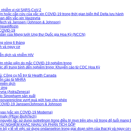
 nhiễm vi rút SARS-CoV-2
n hoặc cấp cứu của vắc xin COVID-19 trong thời gian biến thể Delta lưu hành
uan đến vắc-xin Vaxzevria
NTech và Janssen (Johnson & Johnson)
mpagliflozin
 COVID-19
g dẫn của Mạng lưới Ung thư Quốc gia Hoa Kỳ (NCCN)
ong vòng 6 tháng
ch và nguy cơ
iễn dịch và nhiễm HIV
 lớn nhập viện do mắc COVID-19 nghiêm trọng
ức độ trung bình đến nghiêm trọng: Khuyến cáo từ CDC Hoa Kỳ
ú: Công cụ hỗ trợ từ Health Canada
uyến cáo từ MHRA
 miễn dịch
ị ứng
vria (AstraZeneca)
 do Sinopharm sản xuất
osovarenicline vượt quá giới hạn cho phép
n COVID-19 Janssen/Johnson & Johnson
kevax (vắc xin COVID-19 Moderna)
naty (Pfizer-BioNTech)
yên tắc sử dụng isotretinoin trong điều trị mụn trên phụ nữ trong độ tuổi mang t
THỬ NGHIỆM KHÁC NHAU VÀ PHÂN TÍCH GỘP
bộ y tế về việc sử dụng ondansetron trong giai đoạn sớm của thai kỳ và nguy cơ d