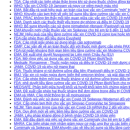
TGA: Cập nhật các biện pháp thận trọng khi sử dụng thuốc chống động ki
WHO: Vắc xin COVID-19 Janssen và nguy cơ viêm mạch máu nhỏ
EMA: Bắt đầu rà soát hiệu quả, an toàn của loại vắc xin Corminaty “mới
WHO: Khuyến cáo tạm thời về việc bổ sung liều tăng cường các vắc xi
EMA: PRAC không tìm thấy mối liên quan giữa các vắc xin COVID-19 mARN
EMA: Danh sách các thuốc thiết yếu trong dự phòng và điều trị COVID-19
WHO: Bổ sung khuyến cáo sử dụng nirmatrelvir-ritonavir (Paxlovid) và rem
EMA khuyến nghị chấp thuận vắc xin Spikevax cho trẻ em từ 6 đến 11 tuổi
NEJM: Hiệu quả của liều tăng cường vắc xin COVID-19 cùng loại hoặc kh
FDA cấp phép thay đổi liều dùng Evusheld
FDA: Cập nhật giấy phép sử dụng khẩn cấp sotrovimab
ISMP: Các vấn đề về an toàn thuốc đối với thuốc mới được cấp phép PA
FDA rút ngắn khoảng thời gian tiêm liều tăng cường vắc xin Moderna CO
EMA: Đề xuất phê duyệt Nuvaxovid tại Liên minh Châu Âu (EU)
FDA: Mở rộng việc sử dụng vắc xin COVID-19 Pfizer-BioNTech
Medsafe: Ronapreve - Thuốc ngăn ngừa và điều trị COVID-19 mới được 
JAMA: COVID-19 và phụ nữ mang thai
FDA: Thuốc kháng vi rút đường uống đầu tiên (Paxlovid) điều trị COVID
BMJ: Vắc xin có ngăn ngừa được biến thể omicron không - và giải đáp mộ
FDA: Cấp phép thêm một loại thuốc kháng vi rút đường uống trong điều 
FDA: phê duyệt liều tăng cường vắc xin COVID-19 Pfizer-BioNTech cho n
MEDSAFE: Phân biệt giữa huyết khối và huyết khối kèm hội chứng giảm ti
EMA: Đề xuất cấp phép hai thuốc kháng thể đơn dòng trong điều trị COVI
EMA và HMA: Cập nhật thông tin về molnupiravir
EMA: Đánh giá việc sử dụng vắc xin Covid-19 Spikevax (Moderna) đối với 
HSA: Cấp phép tạm thời cho vắc xin Sinovac-CoronaVac tại Singapore
NEJM: Tầm quan trọng của mũi vắc xin Covid-19 mRNA thứ 2 đối với phụ 
FDA: Quy định mới về việc tiêm liều tăng cường vắc xin COVID-19
JAMA: Liệu pháp kháng đông ở bệnh nhân COVID-19 nhập viện
EMA: Bắt đầu đánh giá việc sử dụng vắc xin Comirnaty cho trẻ em từ 5 đ
MHRA: Các biện pháp mới nhằm giảm nguy cơ mắc ung thư và các biến cố t
Comirnaty và Spikevax: EMA khuyến cáo về liều bổ sung và liều tăng cư