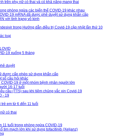
nh trên phụ nữ có thai và có khả năng mang thai
” trong phòng ngừa các biến thể COVID-19 khác nhau
n COVID-19 mRNA đã được phê duyệt sử dụng khẩn cấp
 với tình trạng vô kinh
desivir trong Hướng dẫn điều trị Covid-19 cập nhật lần thứ 10
ác loại
XLOVID
VID-19 xuống 5 tháng
phê duyệt
-19 được cấp phép sử dụng khẩn cấp
t số câu hỏi khác
trị COVID-19 ở một nhóm bệnh nhân người lớn
gười 16-17 tuổi
ểu cầu (TTS) sau khi tiêm chủng vắc xin Covid-19
D - 19
trẻ em từ 6 đến 11 tuổi
nữ có thai
ến 11 tuổi trong phòng ngừa COVID-19
im mạch lớn khi sử dụng tofacitinib (Xeljanz)
ờng