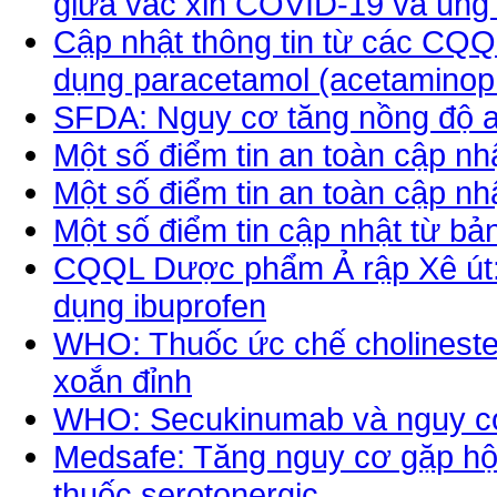
giữa vắc xin COVID-19 và ung
Cập nhật thông tin từ các CQQ
dụng paracetamol (acetaminoph
SFDA: Nguy cơ tăng nồng độ ac
Một số điểm tin an toàn cập n
Một số điểm tin an toàn cập n
Một số điểm tin cập nhật từ b
CQQL Dược phẩm Ả rập Xê út: 
dụng ibuprofen
WHO: Thuốc ức chế cholineste
xoắn đỉnh
WHO: Secukinumab và nguy cơ
Medsafe: Tăng nguy cơ gặp hội
thuốc serotonergic