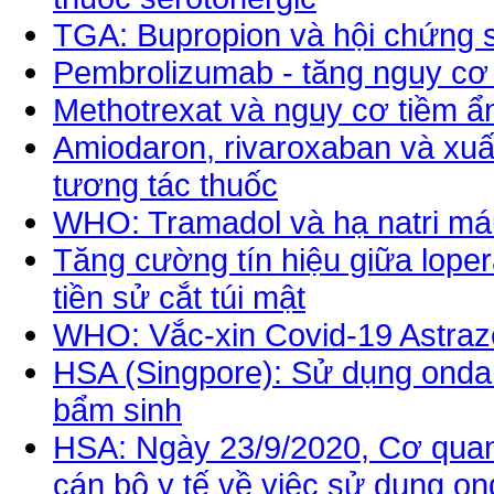
TGA: Bupropion và hội chứng s
Pembrolizumab - tăng nguy cơ 
Methotrexat và nguy cơ tiềm ẩ
Amiodaron, rivaroxaban và xuất
tương tác thuốc
WHO: Tramadol và hạ natri máu 
Tăng cường tín hiệu giữa lope
tiền sử cắt túi mật
WHO: Vắc-xin Covid-19 Astrazen
HSA (Singpore): Sử dụng ondans
bẩm sinh
HSA: Ngày 23/9/2020, Cơ quan
cán bộ y tế về việc sử dụng on