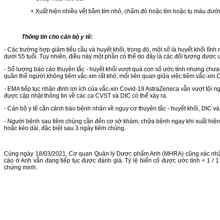
+ Xuất hiện nhiều vết bầm tím nhỏ, chấm đỏ hoặc tím hoặc tụ máu dưới
Thông tin cho cán bộ y tế:
- Các trường hợp giảm tiểu cầu và huyết khối, trong đó, một số là huyết khối 
dưới 55 tuổi. Tuy nhiên, điều này một phần có thể do đây là các đối tượng được ư
- Số lượng báo cáo thuyên tắc - huyết khối vượt quá con số ước tính nhưng chưa 
quần thể người không tiêm vắc-xin rất khó, mối liên quan giữa việc tiêm vắc-xin
- EMA tiếp tục nhận định lợi ích của vắc-xin Covid-19 AstraZeneca vẫn vượt tội 
được cập nhật thông tin về các ca CVST và DIC có thể xảy ra.
- Cán bộ y tế cần cảnh báo bệnh nhân về nguy cơ thuyên tắc - huyết khối, DIC v
- Người bệnh sau tiêm chủng cần đến cơ sở khám, chữa bệnh ngay khi xuất hiện c
hoặc kéo dài, đặc biệt sau 3 ngày tiêm chủng.
Cùng ngày 18/03/2021, Cơ quan Quản lý Dược phẩm Anh (MHRA) cũng xác nhận 
cáo ở Anh vẫn đang tiếp tục được đánh giá. Tỷ lệ biến cố được ước tính < 1 / 
chứng minh.