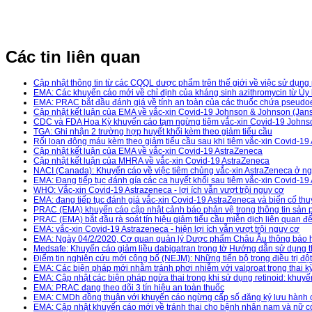
Các tin liên quan
Cập nhật thông tin từ các CQQL dược phẩm trên thế giới về việc sử dụng
EMA: Các khuyến cáo mới về chỉ định của kháng sinh azithromycin từ Ủ
EMA: PRAC bắt đầu đánh giá về tính an toàn của các thuốc chứa pseudo
Cập nhật kết luận của EMA về vắc-xin Covid-19 Johnson & Johnson (Jan
CDC và FDA Hoa Kỳ khuyến cáo tạm ngừng tiêm vắc-xin Covid-19 Johns
TGA: Ghi nhận 2 trường hợp huyết khối kèm theo giảm tiểu cầu
Rối loạn đông máu kèm theo giảm tiểu cầu sau khi tiêm vắc-xin Covid-19 
Cập nhật kết luận của EMA về vắc-xin Covid-19 AstraZeneca
Cập nhật kết luận của MHRA về vắc-xin Covid-19 AstraZeneca
NACI (Canada): Khuyến cáo về việc tiêm chủng vắc-xin AstraZeneca ở ng
EMA: Đang tiếp tục đánh gía các ca huyết khối sau tiêm vắc-xin Covid-19
WHO: Vắc-xin Covid-19 Astrazeneca - lợi ích vẫn vượt trội nguy cơ
EMA: đang tiếp tục đánh giá vắc-xin Covid-19 AstraZeneca và biến cố thuy
PRAC (EMA) khuyến cáo cập nhật cảnh báo phản vệ trong thông tin sản 
PRAC (EMA) bắt đầu rà soát tín hiệu giảm tiểu cầu miễn dịch liên quan đế
EMA: vắc-xin Covid-19 Astrazeneca - hiện lợi ích vẫn vượt trội nguy cơ
EMA: Ngày 04/2/2020, Cơ quan quản lý Dược phẩm Châu Âu thông báo hỗ tr
Medsafe: Khuyến cáo giảm liều dabigatran trong tờ Hướng dẫn sử dụng 
Điểm tin nghiên cứu mới công bố (NEJM): Những tiến bộ trong điều trị đ
EMA: Các biện pháp mới nhằm tránh phơi nhiễm với valproat trong thai 
EMA: Cập nhật các biện pháp ngừa thai trong khi sử dụng retinoid: khu
EMA: PRAC đang theo dõi 3 tín hiệu an toàn thuốc
EMA: CMDh đồng thuận với khuyến cáo ngừng cấp số đăng ký lưu hành c
EMA: Cập nhật khuyến cáo mới về tránh thai cho bệnh nhân nam và nữ 