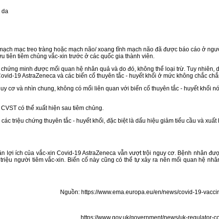
 da
tĩnh mạch mạc treo tràng hoặc mạch não/ xoang tĩnh mạch não đã được báo cáo ở ng
u tiên tiêm chủng vắc-xin trước ở các quốc gia thành viên.
chứng minh được mối quan hệ nhân quả và do đó, không thể loại trừ. Tuy nhiên, do 
 Covid-19 AstraZeneca và các biến cố thuyên tắc - huyết khối ở mức không chắc chắ
nguy cơ và nhìn chung, không có mối liên quan với biến cố thuyên tắc - huyết khối 
à CVST có thể xuất hiện sau tiêm chủng.
ác triệu chứng thuyên tắc - huyết khối, đặc biệt là dấu hiệu giảm tiểu cầu và x
lợi ích của vắc-xin Covid-19 AstraZeneca vẫn vượt trội nguy cơ. Bệnh nhân đư
1 triệu người tiêm vắc-xin. Biến cố này cũng có thể tự xảy ra nên mối quan hệ nh
Nguồn: https://www.ema.europa.eu/en/news/covid-19-vaccine-
https://www.gov.uk/government/news/uk-regulator-co