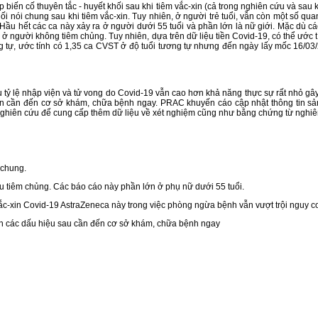
n cố thuyên tắc - huyết khối sau khi tiêm vắc-xin (cả trong nghiên cứu và sau kh
nói chung sau khi tiêm vắc-xin. Tuy nhiên, ở người trẻ tuổi, vẫn còn một số quan
 Hầu hết các ca này xảy ra ở người dưới 55 tuổi và phần lớn là nữ giới. Mặc dù 
ối ở người không tiêm chủng. Tuy nhiên, dựa trên dữ liệu tiền Covid-19, có thể ướ
g tự, ước tính có 1,35 ca CVST ở độ tuổi tương tự nhưng đến ngày lấy mốc 16/03/
u tỷ lệ nhập viện và tử vong do Covid-19 vẫn cao hơn khả năng thực sự rất nhỏ g
hân cần đến cơ sở khám, chữa bệnh ngay. PRAC khuyến cáo cập nhật thông tin 
m nghiên cứu để cung cấp thêm dữ liệu về xét nghiệm cũng như bằng chứng từ nghiê
 chung.
au tiêm chủng. Các báo cáo này phần lớn ở phụ nữ dưới 55 tuổi.
 vắc-xin Covid-19 AstraZeneca này trong việc phòng ngừa bệnh vẫn vượt trội nguy cơ
iện các dấu hiệu sau cần đến cơ sở khám, chữa bệnh ngay