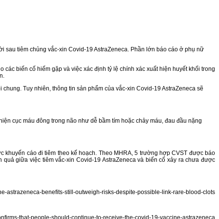
ười sau tiêm chủng vắc-xin Covid-19 AstraZeneca. Phần lớn báo cáo ở phụ nữ
các biến cố hiếm gặp và việc xác định tỷ lệ chính xác xuất hiện huyết khối trong
n.
nói chung. Tuy nhiên, thông tin sản phẩm của vắc-xin Covid-19 AstraZeneca sẽ
uất hiện cục máu đông trong não như dễ bầm tím hoặc chảy máu, đau đầu nặng
ợc khuyến cáo đi tiêm theo kế hoạch. Theo MHRA, 5 trường hợp CVST được báo
ân quả giữa việc tiêm vắc-xin Covid-19 AstraZeneca và biến cố xảy ra chưa được
astrazeneca-benefits-still-outweigh-risks-despite-possible-link-rare-blood-clots
nfirms-that-people-should-continue-to-receive-the-covid-19-vaccine-astrazeneca