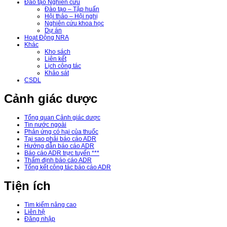
Đào tạo Nghiên cứu
Đào tạo – Tập huấn
Hội thảo – Hội nghị
Nghiên cứu khoa học
Dự án
Hoạt Động NRA
Khác
Kho sách
Liên kết
Lịch công tác
Khảo sát
CSDL
Cảnh giác dược
Tổng quan Cảnh giác dược
Tin nước ngoài
Phản ứng có hại của thuốc
Tại sao phải báo cáo ADR
Hướng dẫn báo cáo ADR
Báo cáo ADR trực tuyến ***
Thẩm định báo cáo ADR
Tổng kết công tác báo cáo ADR
Tiện ích
Tim kiếm nâng cao
Liên hệ
Đăng nhập