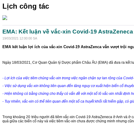
Lịch công tác
EMA: Kết luận về vắc-xin Covid-19 AstraZeneca 
19/03/2021 12:00:00 SA
EMA kết luận lợi ích của vắc-xin Covid-19 AstraZenca vẫn vượt trội n
Ngày 18/03/2021, Cơ Quan Quản lý Dược phẩm Châu ÂU (EMA) đã đưa ra kết luận 
- Lợi ích của việc tiêm chủng vắc-xin trong việc ngăn chặn sự lan rộng của Covid
- Việc sử dụng vắc-xin không liên quan đến tăng nguy cơ xuất hiện biến cố thuyên
- Hiện không có bằng chứng cho thấy có vấn đề với một số lô vắc-xin nhất định h
- Tuy nhiên, vắc-xin có thể liên quan đến một số ca huyết khối rất hiếm gặp, có
Trong khoảng 20 triệu người đã tiêm vắc-xin Covid-19 AstraZeneca ở Anh và ở 
quả giữa các biến cố này và việc tiêm vắc-xin chưa được chứng minh nhưng cũng