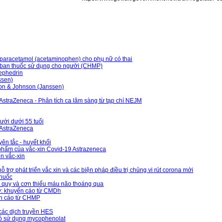
 paracetamol (acetaminophen) cho phụ nữ có thai
y ban thuốc sử dụng cho người (CHMP)
ephedrin
ssen)
on & Johnson (Janssen)
AstraZeneca - Phân tích ca lâm sàng từ tạp chí NEJM
ười dưới 55 tuổi
 AstraZeneca
ên tắc - huyết khối
phẩm của vắc-xin Covid-19 Astrazeneca
n vắc-xin
ợ phát triển vắc xin và các biện pháp điều trị chủng vi rút corona mới
thuốc
ột quỵ và cơn thiếu máu não thoáng qua
kỳ: khuyến cáo từ CMDh
yến cáo từ CHMP
ác dịch truyền HES
có sử dụng mycophenolat