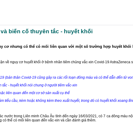
và biến cố thuyên tắc - huyết khối
guy cơ nhưng có thể có mối liên quan với một số trường hợp huyết khối
về nguy cơ huyết khối ở bệnh nhân tiêm chủng vắc-xin Covid-19 AstraZeneca sau
-19 (bản thân Covid-19 cũng gây ra các rối loạn đông máu và có thể dẫn đến tử vong
 tắc - huyết khối nói chung ở người tiêm vắc-xin
oặc liên quan đến một cơ sở sản xuất cụ thể
 giảm tiểu cầu, kèm hoặc không kèm theo xuất huyết, trong đó có huyết khối xoang t
các nước trong Liên minh Châu Âu tính đến ngày 16/03/2021, có 7 ca đông máu nội
 có thể có mối liên quan đến vắc-xin và cần đánh giá thêm.