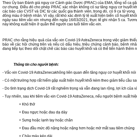
Theo Ủy ban Đánh giá nguy cơ Cảnh giác Dược (PRAC) của EMA, tổng số ca gặp biế
cư chung. Điều đó cho phép PRAC xác nhận không có sự tăng nguy cơ huyết khối 
các báo cáo CVST và DIC từ các quốc gia thành viên, trong đó, có 9 ca tử vong.
đông máu ở bệnh nhân. Vì vậy, rất khó xác định tỷ lệ xuất hiện biến cố huyết kh
ngày sau tiêm vắc-xin nhưng đến ngày 16/03/2021, thực tế ghi nhận 5 ca. Tươn
này không xuất hiện ở quần thể người cao tuổi tiêm vắc-xin.
PRAC cho rằng hiệu quả của vắc-xin Covid-19 AstraZeneca trong việc giảm thiể
báo về các hội chứng trên và nếu có dấu hiệu, triệu chứng cảnh báo, bệnh n
đang tiếp tục theo dõi chặt chẽ các báo cáo huyết khối và có thể tiến hành thê
Thông tin cho người bệnh:
- Vắc-xin Covid-19 AstraZenecakhông liên quan đến tăng nguy cơ huyết khối nói
- Có một trường hợp rất hiếm gặp xuất hiện huyết khối kèm theo giảm tiểu cầu s
- Do tình trạng dịch Covid-19 rất nghiêm trọng và vẫn đang lan rộng, lợi ích của
- Tuy nhiên, sau khi tiêm vắc-xin Covid-19 AstraZeneca, nếu người bệnh xuất h
+ Khó thở
+ Đau ngực hoặc đau dạ dày
+ Sưng hoặc lạnh tay hoặc chân
+ Đau đầu mức độ nặng hoặc nặng hơn hoặc mờ mắt sau tiêm chủng
+ Chảy máu kéo dài