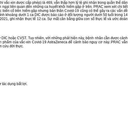
i vắc-xin được cấp phép) là 469, vẫn thấp hơn tỷ lệ ghi nhận trong quần thể dân
 ngại liên quan đến những ca huyết khối hiếm gặp ở trên. PRAC xem xét chi tiết
các biến cố trên hiếm gặp nhưng bản thân Covid-19 cũng có thể gây ra các vấn đề
c tính khoảng dưới 1 ca DIC được báo cáo ở đối tượng người dưới 50 tuổi trong 14
2021, ghi nhận thực tế 12 ca. Sự mất cân bằng giữa con số thực tế và ước đoán
ây DIC hoặc CVST. Tuy nhiên, với những phát hiện này, bệnh nhân cần được cảnh
sản phẩm của vắc-xin Covid-19 AstraZeneca để cảnh bảo nguy cơ này. PRAC vẫn
n cứu đời thực.
 tác dụng bất lợi.