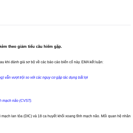
 kèm theo giảm tiểu cầu hiếm gặp.
 khi đánh giá sơ bộ về các báo cáo biến cố này. EMA kết luận:
) vẫn vượt trội so với các nguy cơ gặp tác dụng bất lợi
ĩnh mạch não (CVST).
 mạch lan tỏa (DIC) và 18 ca huyết khối xoang tĩnh mạch não. Mối quan hệ nhân