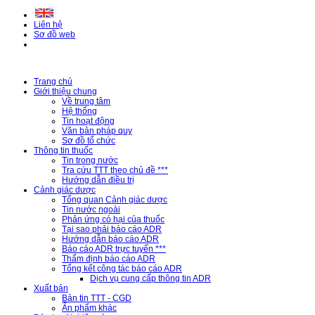
Liên hệ
Sơ đồ web
Trang chủ
Giới thiệu chung
Về trung tâm
Hệ thống
Tin hoạt động
Văn bản pháp quy
Sơ đồ tổ chức
Thông tin thuốc
Tin trong nước
Tra cứu TTT theo chủ đề ***
Hướng dẫn điều trị
Cảnh giác dược
Tổng quan Cảnh giác dược
Tin nước ngoài
Phản ứng có hại của thuốc
Tại sao phải báo cáo ADR
Hướng dẫn báo cáo ADR
Báo cáo ADR trực tuyến ***
Thẩm định báo cáo ADR
Tổng kết công tác báo cáo ADR
Dịch vụ cung cấp thông tin ADR
Xuất bản
Bản tin TTT - CGD
Ấn phẩm khác