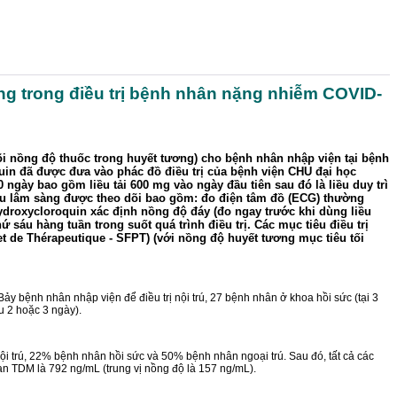
ng trong điều trị bệnh nhân nặng nhiễm COVID-
õi nồng độ thuốc trong huyết tương) cho bệnh nhân nhập viện tại bệnh
quin đã được đưa vào phác đồ điều trị của bệnh viện CHU đại học
ngày bao gồm liều tải 600 mg vào ngày đầu tiên sau đó là liều duy trì
iệu lâm sàng được theo dõi bao gồm: đo điện tâm đồ (ECG) thường
hydroxycloroquin xác định nồng độ đáy (đo ngay trước khi dùng liều
ứ sáu hàng tuần trong suốt quá trình điều trị. Các mục tiêu điều trị
 de Thérapeutique - SFPT) (với nồng độ huyết tương mục tiêu tối
 bệnh nhân nhập viện để điều trị nội trú, 27 bệnh nhân ở khoa hồi sức (tại 3
u 2 hoặc 3 ngày).
ội trú, 22% bệnh nhân hồi sức và 50% bệnh nhân ngoại trú. Sau đó, tất cả các
oạn TDM là 792 ng/mL (trung vị nồng độ là 157 ng/mL).