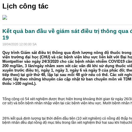
Lịch công tác
Kết quả ban đầu về giám sát điều trị thông qu
19
18/04/2020 12:00:00 SA
Quy trình Giám sát điều trị thông qua định lượng nồng độ thuốc tron
viện trường đại học (CHU) và các bệnh viện khu vực liên kết với Đại 
Montpellier vào ngày 24/3/2020 cho các bệnh nhân nhiễm COVID19 cần nh
200 mg/lần, 3 lần/ngày nhằm xem xét các vấn đề khi sử dụng thuốc vi
xuyên trước điều trị, ngày 1, ngày 3, ngày 6 và ngày 9 của phác đồ; 
tiếp theo) tại giờ thứ 48, lặp lại sau mỗi 48 giờ nếu có thể. Các xét n
được lấy theo những khuyến cáo cập nhật từ ban chuyên môn về TDM củ
thiểu >100 ng/mL).
Tổng cộng có 54 xét nghiệm được thực hiện trong khoảng thời gian từ ngày 26/3
cơ sở) và bốn bệnh nhân nhập viện tại các bệnh viện khu vực. Mười bệnh nhân h
26% kết quả định lượng tại thời điểm đầu tiên (10 xét nghiệm) có nồng độ thấp 
bệnh nhân đều đạt nồng độ mục tiêu trong lần xét nghiệm thứ hai sau khi hiệuchỉ