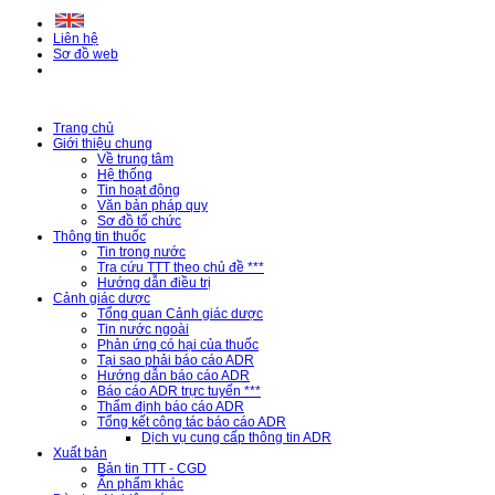
Liên hệ
Sơ đồ web
Trang chủ
Giới thiệu chung
Về trung tâm
Hệ thống
Tin hoạt động
Văn bản pháp quy
Sơ đồ tổ chức
Thông tin thuốc
Tin trong nước
Tra cứu TTT theo chủ đề ***
Hướng dẫn điều trị
Cảnh giác dược
Tổng quan Cảnh giác dược
Tin nước ngoài
Phản ứng có hại của thuốc
Tại sao phải báo cáo ADR
Hướng dẫn báo cáo ADR
Báo cáo ADR trực tuyến ***
Thẩm định báo cáo ADR
Tổng kết công tác báo cáo ADR
Dịch vụ cung cấp thông tin ADR
Xuất bản
Bản tin TTT - CGD
Ấn phẩm khác