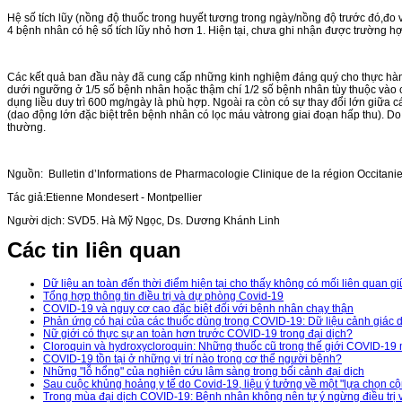
Hệ số tích lũy (nồng độ thuốc trong huyết tương trong ngày/nồng độ trước đó,đo v
4 bệnh nhân có hệ số tích lũy nhỏ hơn 1. Hiện tại, chưa ghi nhận được trường 
Các kết quả ban đầu này đã cung cấp những kinh nghiệm đáng quý cho thực hành.
dưới ngưỡng ở 1/5 số bệnh nhân hoặc thậm chí 1/2 số bệnh nhân tùy thuộc vào cơ 
dụng liều duy trì 600 mg/ngày là phù hợp. Ngoài ra còn có sự thay đổi lớn giữa cá
(dao động lớn đặc biệt trên bệnh nhân có lọc máu vàtrong giai đoạn hấp thu). Do đ
thường.
Nguồn: Bulletin d’Informations de Pharmacologie Clinique de la région Occitani
Tác giả:Etienne Mondesert - Montpellier
Người dịch: SVD5. Hà Mỹ Ngọc, Ds. Dương Khánh Linh
Các tin liên quan
Dữ liệu an toàn đến thời điểm hiện tại cho thấy không có mối liên quan 
Tổng hợp thông tin điều trị và dự phòng Covid-19
COVID-19 và nguy cơ cao đặc biệt đối với bệnh nhân chạy thận
Phản ứng có hại của các thuốc dùng trong COVID-19: Dữ liệu cảnh giác 
Nữ giới có thực sự an toàn hơn trước COVID-19 trong đại dịch?
Cloroquin và hydroxycloroquin: Những thuốc cũ trong thế giới COVID-19
COVID-19 tồn tại ở những vị trí nào trong cơ thể người bệnh?
Những "lỗ hổng" của nghiên cứu lâm sàng trong bối cảnh đại dịch
Sau cuộc khủng hoảng y tế do Covid-19, liệu ý tưởng về một "lựa chọn cộn
Trong mùa đại dịch COVID-19: Bệnh nhân không nên tự ý ngừng điều trị 