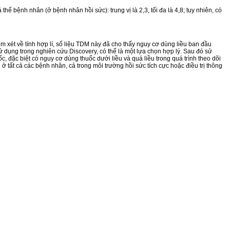
 bệnh nhân (ở bệnh nhân hồi sức): trung vị là 2,3, tối đa là 4,8; tuy nhiên, có
xét về tính hợp lí, số liệu TDM này đã cho thấy nguy cơ dùng liều ban đầu
ử dụng trong nghiên cứu Discovery, có thể là một lựa chọn hợp lý. Sau đó sử
c, đặc biệt có nguy cơ dùng thuốc dưới liều và quá liều trong quá trình theo dõi
ở tất cả các bệnh nhân, cả trong môi trường hồi sức tích cực hoặc điều trị thông