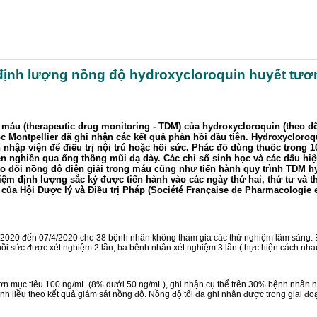
a định lượng nồng độ hydroxycloroquin huyết tươ
g máu (therapeutic drug monitoring - TDM) của hydroxycloroquin (theo d
học Montpellier đã ghi nhận các kết quả phản hồi đầu tiên. Hydroxycloro
ập viện để điều trị nội trú hoặc hồi sức. Phác đồ dùng thuốc trong 10 
ên nghiền qua ống thông mũi dạ dày. Các chỉ số sinh học và các dấu h
theo dõi nồng độ điện giải trong máu cũng như tiến hành quy trình TDM 
ghiệm định lượng sắc ký được tiến hành vào các ngày thứ hai, thứ tư và th
a Hội Dược lý và Điều trị Pháp (Société Française de Pharmacologie et
/2020 đến 07/4/2020 cho 38 bệnh nhân không tham gia các thử nghiệm lâm sàng. Bảy
ồi sức được xét nghiệm 2 lần, ba bệnh nhân xét nghiệm 3 lần (thực hiện cách nha
hơn mục tiêu 100 ng/mL (8% dưới 50 ng/mL), ghi nhận cụ thể trên 30% bệnh nhân n
nh liều theo kết quả giám sát nồng độ. Nồng độ tối đa ghi nhận được trong giai đ