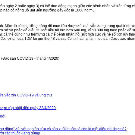
ào ngày 2 hoặc ngày 3) có thể dao động mạnh giữa các bệnh nhân và trên từng cá thể
hợp nào có nồng độ đạt đến ngưỡng gây độc là 1000 ng/mL.
 Mặc dù các ngưỡng nồng độ mục tiêu được đề xuất vẫn đang trong quá trình xem 
sở và phác đồ điều trị. Một liều tải lớn hơn 600 mg, ví dụ 800 mg theo phác đồ s
c cá thể cũng như trêntừng cá thể bệnh nhân hồi sức tích cực về hệ số tích lũy thuố
ó, lợi ích của TDM tại giờ thứ 48 và sau đó ít nhất hai lần một tuần được xác nhận 
e (Đặc san COVID 19 - tháng 4/2020)
giữa vắc xin COVID-19 và ung thư
dược cập nhật đến ngày 22/4/2020
 mới
g đồng" đối với nghiên cứu và sản xuất thuốc có còn là một điều phi thực tế?
với các thuốc đang dùng!