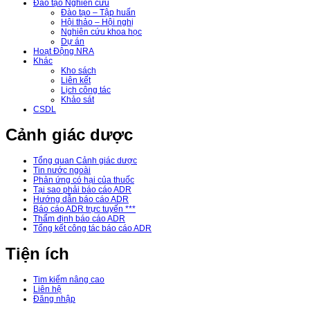
Đào tạo Nghiên cứu
Đào tạo – Tập huấn
Hội thảo – Hội nghị
Nghiên cứu khoa học
Dự án
Hoạt Động NRA
Khác
Kho sách
Liên kết
Lịch công tác
Khảo sát
CSDL
Cảnh giác dược
Tổng quan Cảnh giác dược
Tin nước ngoài
Phản ứng có hại của thuốc
Tại sao phải báo cáo ADR
Hướng dẫn báo cáo ADR
Báo cáo ADR trực tuyến ***
Thẩm định báo cáo ADR
Tổng kết công tác báo cáo ADR
Tiện ích
Tim kiếm nâng cao
Liên hệ
Đăng nhập