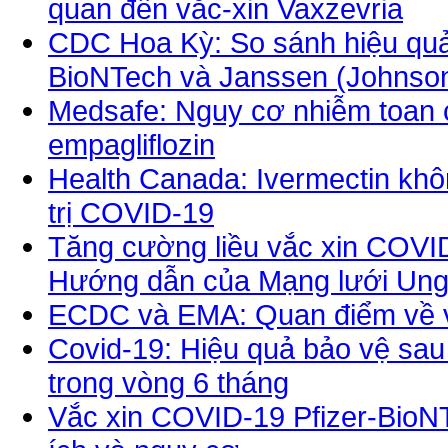
quan đến vắc-xin Vaxzevria
CDC Hoa Kỳ: So sánh hiệu quả 
BioNTech và Janssen (Johnso
Medsafe: Nguy cơ nhiễm toan c
empagliflozin
Health Canada: Ivermectin khô
trị COVID-19
Tăng cường liều vắc xin COVID
Hướng dẫn của Mạng lưới Ung
ECDC và EMA: Quan điểm về vi
Covid-19: Hiệu quả bảo vệ sau 
trong vòng 6 tháng
Vắc xin COVID-19 Pfizer-BioNTe