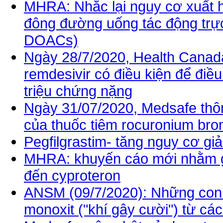
MHRA: Nhắc lại nguy cơ xuất h
đông đường uống tác động trực t
DOACs)
Ngày 28/7/2020, Health Canad
remdesivir có điều kiện để điề
triệu chứng nặng
Ngày 31/07/2020, Medsafe thông
của thuốc tiêm rocuronium br
Pegfilgrastim- tăng nguy cơ gi
MHRA: khuyến cáo mới nhằm gi
đến cyproteron
ANSM (09/7/2020): Những con s
monoxit ("khí gây cười") từ cá