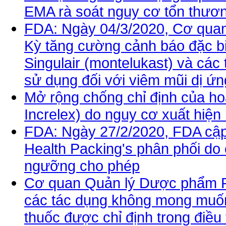
EMA rà soát nguy cơ tổn thươn
FDA: Ngày 04/3/2020, Cơ qua
Kỳ tăng cường cảnh báo đặc bi
Singulair (montelukast) và các
sử dụng đối với viêm mũi dị ứn
Mở rộng chống chỉ định của ho
Increlex) do nguy cơ xuất hiện 
FDA: Ngày 27/2/2020, FDA cập n
Health Packing's phân phối do
ngưỡng cho phép
Cơ quan Quản lý Dược phẩm P
các tác dụng không mong muốn 
thuốc được chỉ định trong điều 