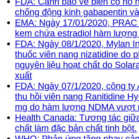
FDA: Cảnh báo về biến cố hô h
chống động kinh gabapentin và
EMA: Ngày 17/01/2020, PRAC k
kem chứa estradiol hàm lượng 
FDA: Ngày 08/1/2020, Mylan Ini
thuốc viên nang nizatidine do 
nguyên liệu hoạt chất do Solar
xuất
FDA: Ngày 07/1/2020, công ty
thu hồi viên nang Ranitidine 
mg do hàm lượng NDMA vượt 
Health Canada: Tương tác giữa
chất làm đặc bản chất tinh bột.
WHO: Phản ứng tăng nhạy cảm 