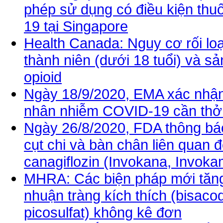
phép sử dụng có điều kiện thuố
19 tại Singapore
Health Canada: Nguy cơ rối loạ
thành niên (dưới 18 tuổi) và 
opioid
Ngày 18/9/2020, EMA xác nhậ
nhân nhiễm COVID-19 cần thở
Ngày 26/8/2020, FDA thông báo
cụt chi và bàn chân liên quan 
canagiflozin (Invokana, Invok
MHRA: Các biện pháp mới tăng
nhuận tràng kích thích (bisacod
picosulfat) không kê đơn