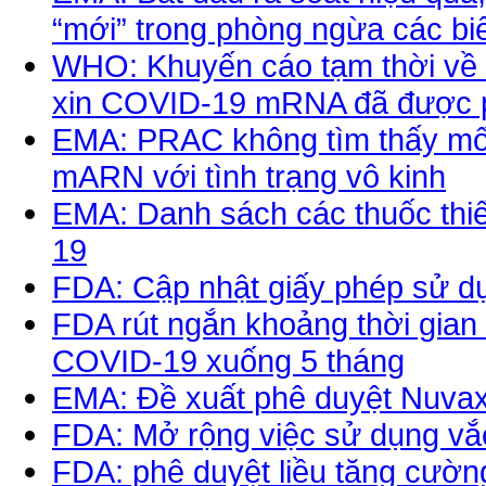
“mới” trong phòng ngừa các b
WHO: Khuyến cáo tạm thời về v
xin COVID-19 mRNA đã được p
EMA: PRAC không tìm thấy mối
mARN với tình trạng vô kinh
EMA: Danh sách các thuốc thiế
19
FDA: Cập nhật giấy phép sử d
FDA rút ngắn khoảng thời gian
COVID-19 xuống 5 tháng
EMA: Đề xuất phê duyệt Nuvax
FDA: Mở rộng việc sử dụng vắ
FDA: phê duyệt liều tăng cườn